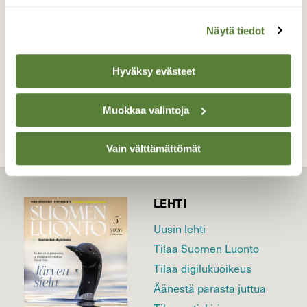
Valokuvaaja: Kari Saarinen, Lempäälä 29.9.2016
Näytä tiedot
Hyväksy evästeet
TAKAISIN LISTAAN
Muokkaa valintoja
Vain välttämättömät
LEHTI
Uusin lehti
Tilaa Suomen Luonto
Tilaa digilukuoikeus
Äänestä parasta juttua