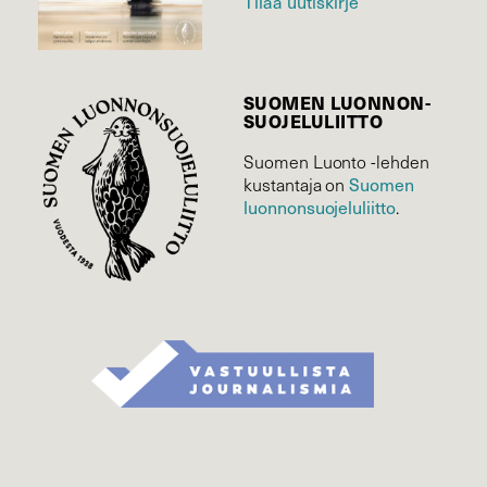
Tilaa uutiskirje
SUOMEN LUONNON­
SUOJELU­LIITTO
Suomen Luonto -lehden
kustantaja on
Suomen
luonnonsuojelu­liitto
.