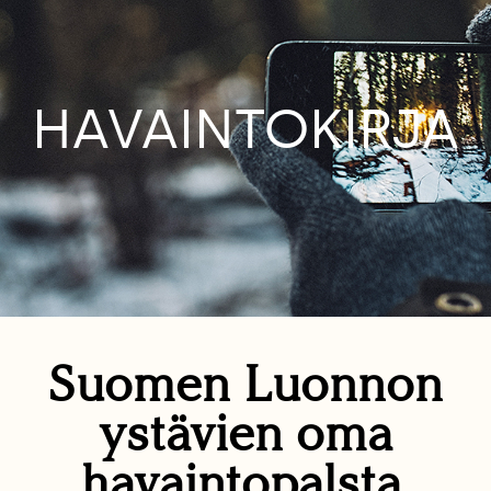
HAVAINTOKIRJA
Suomen Luonnon
ystävien oma
havaintopalsta.