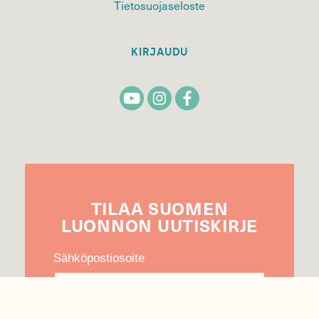
Tietosuojaseloste
KIRJAUDU
TILAA
SUOMEN
LUONNON
UUTIS­KIRJE
Sähköpostiosoite