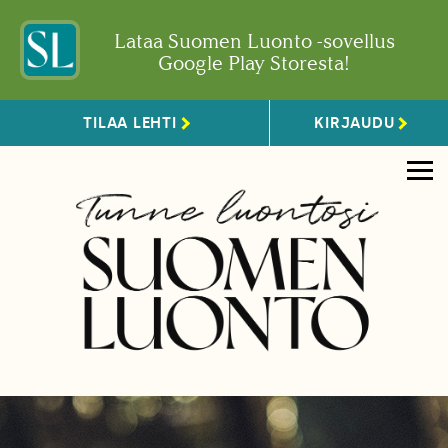
Lataa Suomen Luonto -sovellus
Google Play Storesta!
TILAA LEHTI
KIRJAUDU