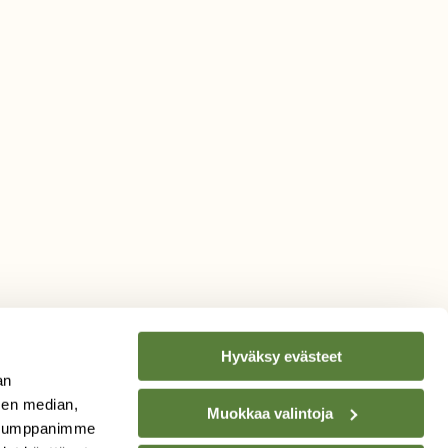
Hyväksy evästeet
an
sen median,
Muokkaa valintoja
. Kumppanimme
TILAA
SUOMEN