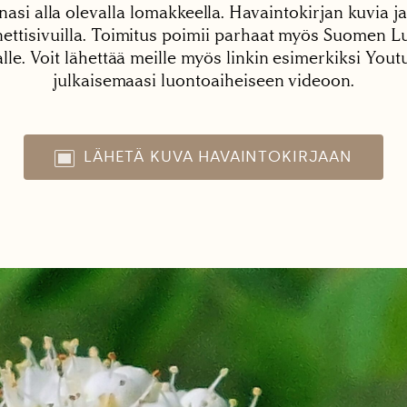
nasi alla olevalla lomakkeella. Havaintokirjan kuvia ja
tisivuilla. Toimitus poimii parhaat myös Suomen Lu
alle. Voit lähettää meille myös linkin esimerkiksi You
julkaisemaasi luontoaiheiseen videoon.
LÄHETÄ KUVA HAVAINTOKIRJAAN