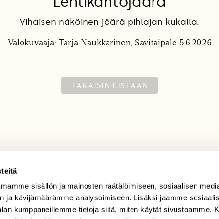
Lehtikantojäärä
Vihaisen näköinen jäärä pihlajan kukalla.
Valokuvaaja: Tarja Naukkarinen, Savitaipale 5.6.2026
TAKAISIN LISTAAN
teitä
mamme sisällön ja mainosten räätälöimiseen, sosiaalisen medi
TILAAJAPALVELU
n ja kävijämäärämme analysoimiseen. Lisäksi jaamme sosiaali
tilaajapalvelu@sll.fi
-alan kumppaneillemme tietoja siitä, miten käytät sivustoamme