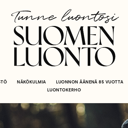
STÖ
NÄKÖKULMIA
LUONNON ÄÄNENÄ 85 VUOTTA
LUONTOKERHO