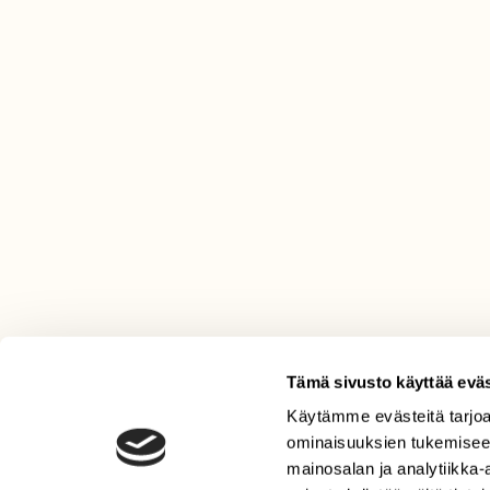
Tämä sivusto käyttää eväs
Käytämme evästeitä tarjoa
LEHTI
ominaisuuksien tukemisee
Uusin lehti
mainosalan ja analytiikka