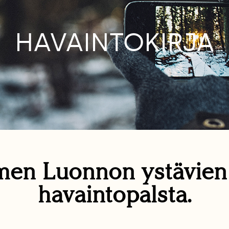
HAVAINTOKIRJA
en Luonnon ystävie
havaintopalsta.