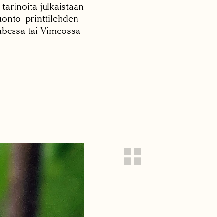
 tarinoita julkaistaan
onto -printtilehden
tubessa tai Vimeossa