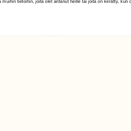
 muihin tietoihin, joita olet antanut heille tai joita on kerätty, kun 
(09) 228 08 210 (arkisin
klo 9-15)
Suomen
Luonto/tilaajapalvelu
Sörnäistenkatu 1
00580 Helsinki
ELU­
YHTEYSTIEDOT
ntaja on
Palautelomake
Yhteystiedot
palaute@suomenluonto.fi
Suomen Luonto
Sörnäistenkatu 1
00580 Helsinki
Mediatiedot
Tietosuojaseloste