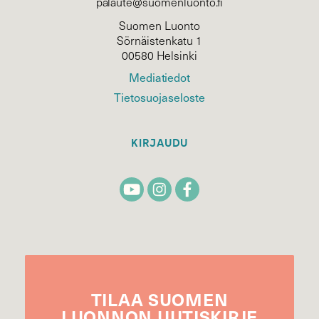
palaute@suomenluonto.fi
Suomen Luonto
Sörnäistenkatu 1
00580 Helsinki
Mediatiedot
Tietosuojaseloste
KIRJAUDU
TILAA
SUOMEN
LUONNON
UUTIS­KIRJE