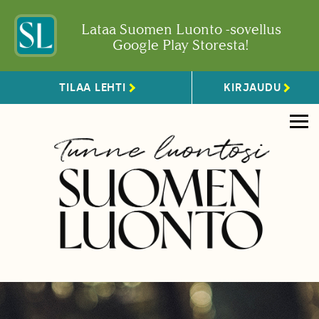
Lataa Suomen Luonto -sovellus
Google Play Storesta!
TILAA LEHTI
KIRJAUDU