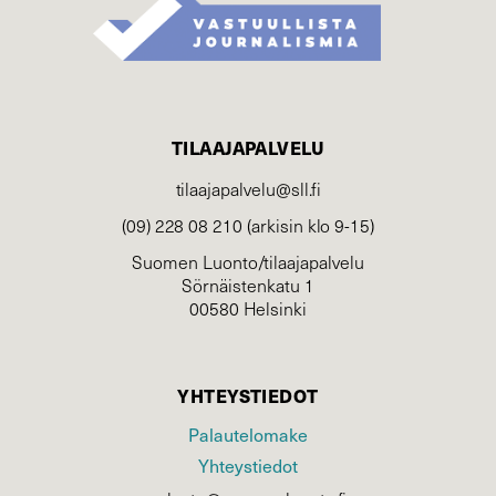
TILAAJAPALVELU
tilaajapalvelu@sll.fi
(09) 228 08 210 (arkisin klo 9-15)
Suomen Luonto/tilaajapalvelu
Sörnäistenkatu 1
00580 Helsinki
YHTEYSTIEDOT
Palautelomake
Yhteystiedot