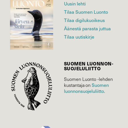
Uusin lehti
Tilaa Suomen Luonto
Tilaa digilukuoikeus
Äänestä parasta juttua
Tilaa uutiskirje
SUOMEN LUONNON­
SUOJELU­LIITTO
Suomen Luonto -lehden
Suomen
kustantaja on
luonnonsuojelu­liitto
.