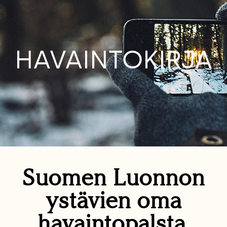
HAVAINTOKIRJA
Suomen Luonnon
ystävien oma
havaintopalsta.