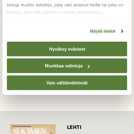
Tornio 400- vuotissynttäreiden 12.5. ja
tietoja muihin tietoihin, joita olet antanut heille tai joita on
äitienpäivän kunniaksi torniolaiset
kerätty, kun olet käyttänyt heidän palvelujaan.
koululaiset koristelivat Jääkärinpuiston
puiden runkoja.
Näytä tiedot
Valokuvaaja: Pirkko Siukonen, Tornio, Suensaari
17.05.2021
Hyväksy evästeet
Muokkaa valintoja
TAKAISIN LISTAAN
Vain välttämättömät
LEHTI