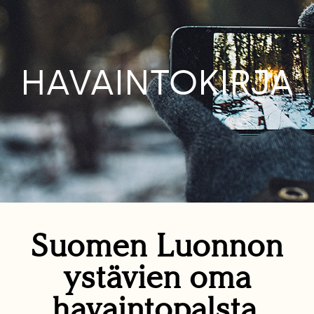
HAVAINTOKIRJA
Suomen Luonnon
ystävien oma
havaintopalsta.