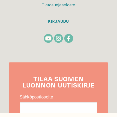
Tietosuojaseloste
KIRJAUDU
TILAA
SUOMEN
LUONNON
UUTIS­KIRJE
Sähköpostiosoite