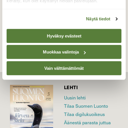
kerätty, kun olet käyttänyt heidän palvelujaan.
Valokuvaaja: Reijo Juurinen, Nuuksion
kansallispuisto Lokakuu
Näytä tiedot
TAKAISIN LISTAAN
Hyväksy evästeet
Muokkaa valintoja
Vain välttämättömät
LEHTI
Uusin lehti
Tilaa Suomen Luonto
Tilaa digilukuoikeus
Äänestä parasta juttua