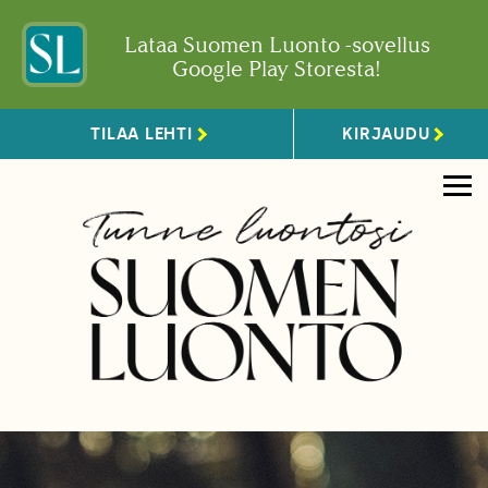
Lataa Suomen Luonto -sovellus
Google Play Storesta!
TILAA LEHTI
KIRJAUDU