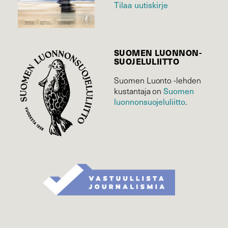
Tilaa uutiskirje
SUOMEN LUONNON­
SUOJELU­LIITTO
Suomen Luonto -lehden
Suomen
kustantaja on
luonnonsuojelu­liitto
.