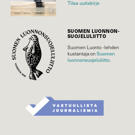
Tilaa uutiskirje
SUOMEN LUONNON­
SUOJELU­LIITTO
Suomen Luonto -lehden
kustantaja on
Suomen
luonnonsuojelu­liitto
.