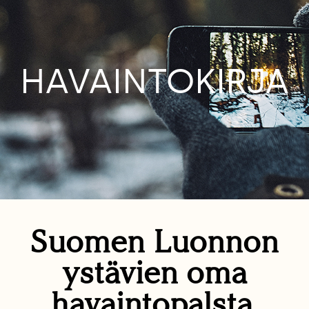
HAVAINTOKIRJA
Suomen Luonnon
ystävien oma
havaintopalsta.