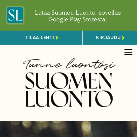
Lataa Suomen Luonto -sovellus
Google Play Storesta!
TILAA LEHTI
KIRJAUDU