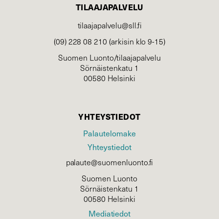
TILAAJAPALVELU
tilaajapalvelu@sll.fi
(09) 228 08 210 (arkisin klo 9-15)
Suomen Luonto/tilaajapalvelu
Sörnäistenkatu 1
00580 Helsinki
YHTEYSTIEDOT
Palautelomake
Yhteystiedot
palaute@suomenluonto.fi
Suomen Luonto
Sörnäistenkatu 1
00580 Helsinki
Mediatiedot