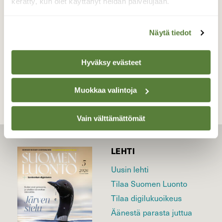
kerätty, kun olet käyttänyt heidän palvelujaan.
Valokuvaaja: Kaarlo Asikainen, Nilsiä, Tahko
25.8.2020
Näytä tiedot
TAKAISIN LISTAAN
Hyväksy evästeet
Muokkaa valintoja
Vain välttämättömät
LEHTI
Uusin lehti
Tilaa Suomen Luonto
Tilaa digilukuoikeus
Äänestä parasta juttua