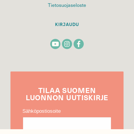
Tietosuojaseloste
KIRJAUDU
TILAA
SUOMEN
LUONNON
UUTIS­KIRJE
Sähköpostiosoite