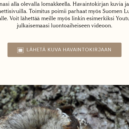
nasi alla olevalla lomakkeella. Havaintokirjan kuvia ja
tisivuilla. Toimitus poimii parhaat myös Suomen Lu
alle. Voit lähettää meille myös linkin esimerkiksi You
julkaisemaasi luontoaiheiseen videoon.
LÄHETÄ KUVA HAVAINTOKIRJAAN