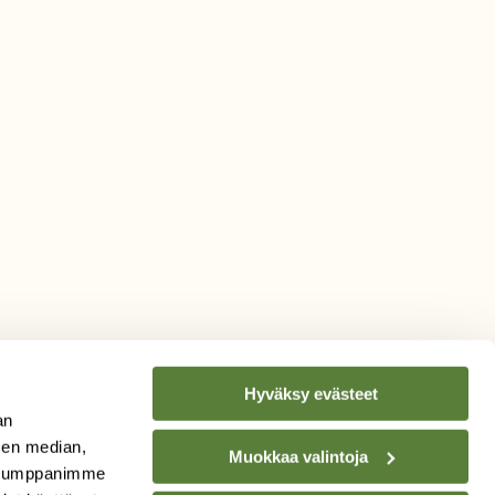
Hyväksy evästeet
an
sen median,
Muokkaa valintoja
. Kumppanimme
TILAA
SUOMEN