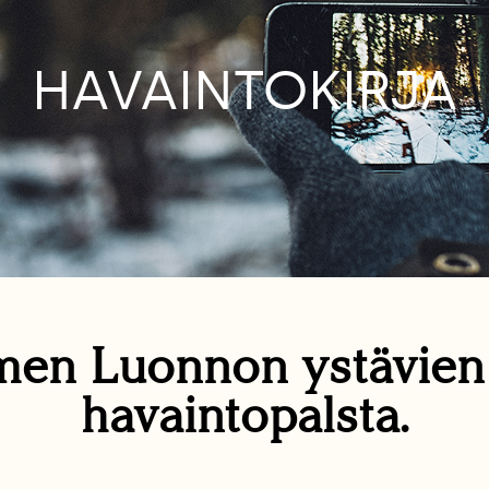
HAVAINTOKIRJA
en Luonnon ystävie
havaintopalsta.