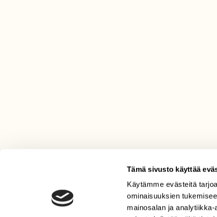
Tämä sivusto käyttää eväs
Käytämme evästeitä tarjoa
LEHTI
ominaisuuksien tukemisee
Uusin lehti
mainosalan ja analytiikka