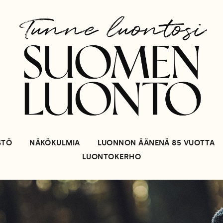
STÖ
NÄKÖKULMIA
LUONNON ÄÄNENÄ 85 VUOTTA
LUONTOKERHO