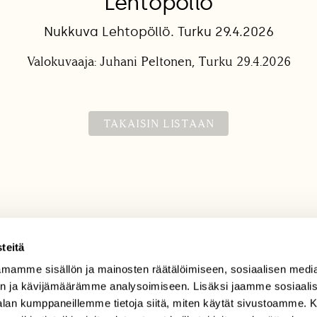
Lehtopöllö
Nukkuva Lehtopöllö. Turku 29.4.2026
Valokuvaaja: Juhani Peltonen, Turku 29.4.2026
TAKAISIN LISTAAN
teitä
mamme sisällön ja mainosten räätälöimiseen, sosiaalisen medi
TILAAJAPALVELU
n ja kävijämäärämme analysoimiseen. Lisäksi jaamme sosiaali
tilaajapalvelu@sll.fi
-alan kumppaneillemme tietoja siitä, miten käytät sivustoamme