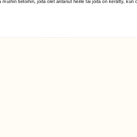
 muihin tietoihin, joita olet antanut heille tai joita on kerätty, kun 
(09) 228 08 210 (arkisin
klo 9-15)
Suomen
Luonto/tilaajapalvelu
Sörnäistenkatu 1
00580 Helsinki
ELU­
YHTEYSTIEDOT
ntaja on
Palautelomake
Yhteystiedot
palaute@suomenluonto.fi
Suomen Luonto
Sörnäistenkatu 1
00580 Helsinki
Mediatiedot
Tietosuojaseloste