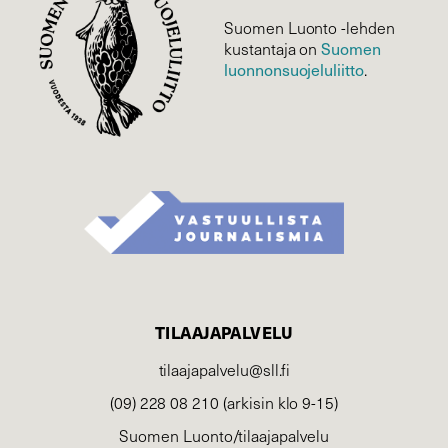
Suomen Luonto -lehden
kustantaja on
Suomen
luonnonsuojelu­liitto
.
TILAAJAPALVELU
tilaajapalvelu@sll.fi
(09) 228 08 210 (arkisin klo 9-15)
Suomen Luonto/tilaajapalvelu