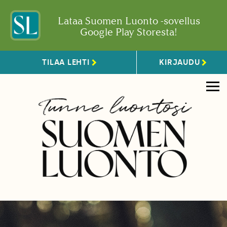
Lataa Suomen Luonto -sovellus
Google Play Storesta!
TILAA LEHTI
KIRJAUDU