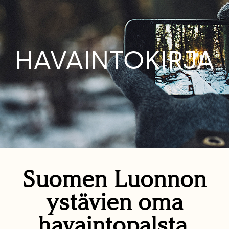
HAVAINTOKIRJA
Suomen Luonnon
ystävien oma
havaintopalsta.