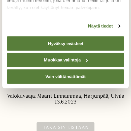
tietoja muihin tietoihin, joita olet antanut heille tai joita on
kerätty, kun olet käyttänyt heidän palvelujaan.
Näytä tiedot
Hyväksy evästeet
Lehtopöllön poikanen
Muokkaa valintoja
Luin iltasatua eräänä iltana tytölleni
pöllönpoikasesta ja samana yönä
parvekkeelle tuli tämä kaveri meitä
Vain välttämättömät
katselemaan. Hieno sattuma.
Valokuvaaja: Maarit Linnainmaa, Harjunpää, Ulvila
13.6.2023
TAKAISIN LISTAAN