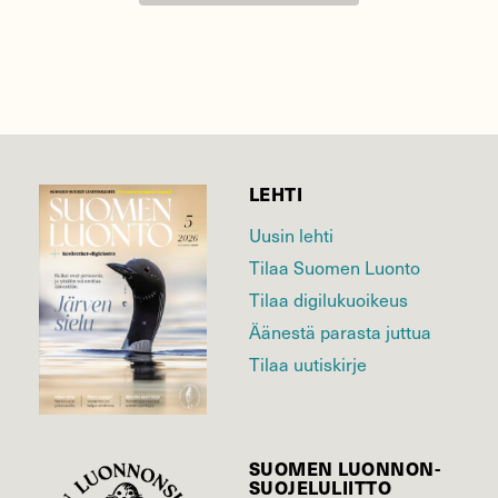
LEHTI
Uusin lehti
Tilaa Suomen Luonto
Tilaa digilukuoikeus
Äänestä parasta juttua
Tilaa uutiskirje
SUOMEN LUONNON­
SUOJELU­LIITTO