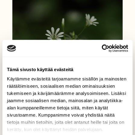
Tämä sivusto käyttää evästeitä
Käytämme evästeitä tarjoamamme sisällön ja mainosten
räätälöimiseen, sosiaalisen median ominaisuuksien
tukemiseen ja kävijämäärämme analysoimiseen. Lisäksi
jaamme sosiaalisen median, mainosalan ja analytiikka-
alan kumppaneillemme tietoja siitä, miten käytät
sivustoamme. Kumppanimme voivat yhdistää näitä
tietoja muihin tietoihin, joita olet antanut heille tai joita on
kerätty, kun olet käyttänyt heidän palvelujaan.