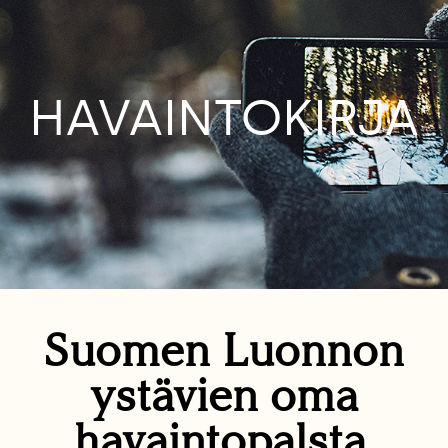
HAVAINTOKIRJA
Suomen Luonnon
ystävien oma
havaintopalsta.