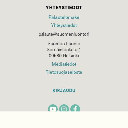
YHTEYSTIEDOT
Palautelomake
Yhteystiedot
palaute@suomenluonto.fi
Suomen Luonto
Sörnäistenkatu 1
00580 Helsinki
Mediatiedot
Tietosuojaseloste
KIRJAUDU