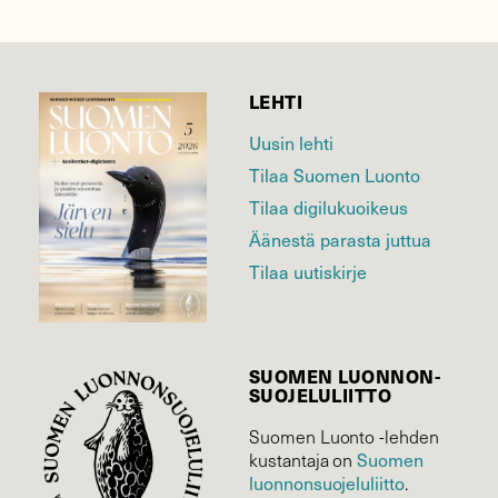
LEHTI
Uusin lehti
Tilaa Suomen Luonto
Tilaa digilukuoikeus
Äänestä parasta juttua
Tilaa uutiskirje
SUOMEN LUONNON­
SUOJELU­LIITTO
Suomen Luonto -lehden
kustantaja on
Suomen
luonnonsuojelu­liitto
.