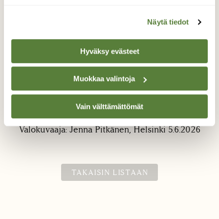
Näytä tiedot
Hyväksy evästeet
Muokkaa valintoja
Lehtotähtimö
Vain välttämättömät
Lehtotähtimön kukinta-aika.
Valokuvaaja: Jenna Pitkänen, Helsinki 5.6.2026
TAKAISIN LISTAAN