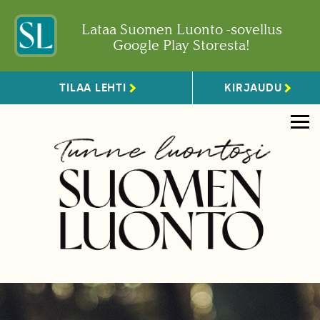
Lataa Suomen Luonto -sovellus
Google Play Storesta!
TILAA LEHTI
KIRJAUDU