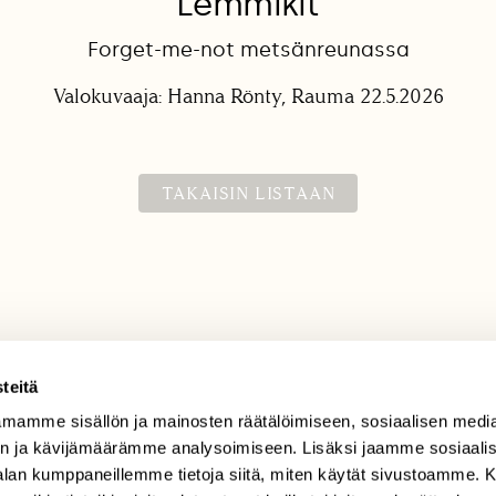
Lemmikit
Forget-me-not metsänreunassa
Valokuvaaja: Hanna Rönty, Rauma 22.5.2026
TAKAISIN LISTAAN
teitä
mamme sisällön ja mainosten räätälöimiseen, sosiaalisen medi
TILAAJAPALVELU
n ja kävijämäärämme analysoimiseen. Lisäksi jaamme sosiaali
tilaajapalvelu@sll.fi
-alan kumppaneillemme tietoja siitä, miten käytät sivustoamme