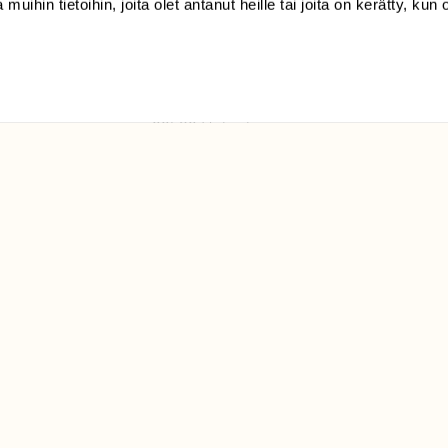
 muihin tietoihin, joita olet antanut heille tai joita on kerätty, kun 
(09) 228 08 210 (arkisin
klo 9-15)
Suomen
Luonto/tilaajapalvelu
Sörnäistenkatu 1
00580 Helsinki
ELU­
YHTEYSTIEDOT
ntaja on
Palautelomake
Yhteystiedot
palaute@suomenluonto.fi
Suomen Luonto
Sörnäistenkatu 1
00580 Helsinki
Mediatiedot
Tietosuojaseloste