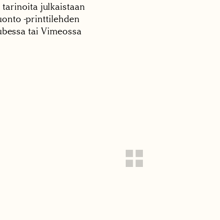
 tarinoita julkaistaan
onto -printtilehden
tubessa tai Vimeossa