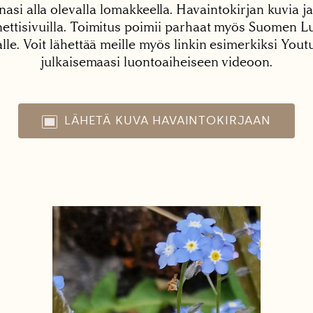
nasi alla olevalla lomakkeella. Havaintokirjan kuvia ja
tisivuilla. Toimitus poimii parhaat myös Suomen Lu
alle. Voit lähettää meille myös linkin esimerkiksi You
julkaisemaasi luontoaiheiseen videoon.
LÄHETÄ KUVA HAVAINTOKIRJAAN