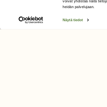
Tilaa Suomen Luonto
voivat yhdistää näitä tietoja
Tilaa digilukuoikeus
heidän palvelujaan.
Äänestä parasta juttua
Näytä tiedot
Tilaa uutiskirje
SUOMEN LUONNON­SUOJ
LIITTO
Suomen Luonto -lehden kusta
Suomen luonnonsuojelu­liitto
.