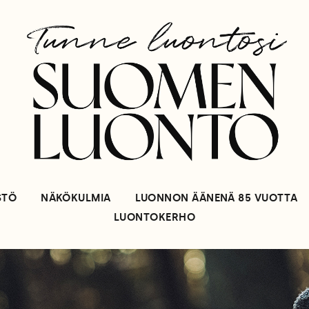
STÖ
NÄKÖKULMIA
LUONNON ÄÄNENÄ 85 VUOTTA
LUONTOKERHO