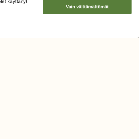
olet käyttänyt
LUONNON
UUTIS­KIRJE
Vain välttämättömät
Sähköpostiosoite
Hyväksyn tietojeni käytön
uutiskirjeen lähettämiseen
Tietosuojaseloste