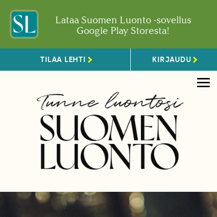
Lataa Suomen Luonto -sovellus
Google Play Storesta!
TILAA LEHTI
KIRJAUDU