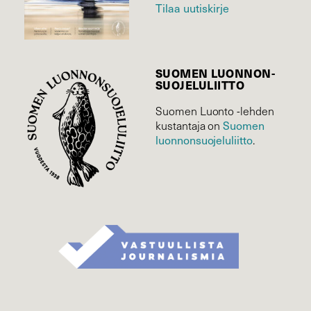
Tilaa uutiskirje
SUOMEN LUONNON­
SUOJELU­LIITTO
Suomen Luonto -lehden
Suomen
kustantaja on
luonnonsuojelu­liitto
.