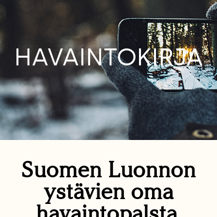
HAVAINTOKIRJA
Suomen Luonnon
ystävien oma
havaintopalsta.