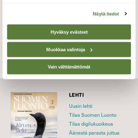
Valokuvaaja: Reijo Juurinen, Veikkola Toukokuu
Näytä tiedot
Hyväksy evästeet
TAKAISIN LISTAAN
Muokkaa valintoja
Vain välttämättömät
LEHTI
Uusin lehti
Tilaa Suomen Luonto
Tilaa digilukuoikeus
Äänestä parasta juttua