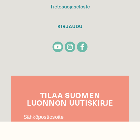
Tietosuojaseloste
KIRJAUDU
TILAA
SUOMEN
LUONNON
UUTIS­KIRJE
Sähköpostiosoite