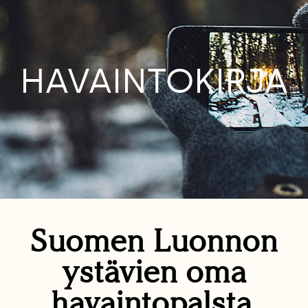
HAVAINTOKIRJA
Suomen Luonnon
ystävien oma
havaintopalsta.