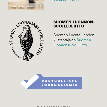
SUOMEN LUONNON­
SUOJELU­LIITTO
Suomen Luonto -lehden
kustantaja on
Suomen
luonnonsuojelu­liitto
.