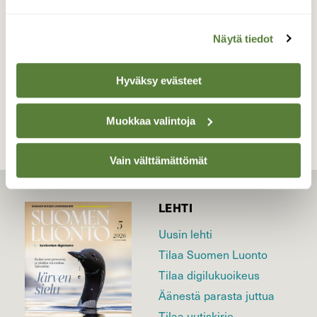
21.5.2026
Näytä tiedot
TAKAISIN LISTAAN
Hyväksy evästeet
Muokkaa valintoja
Vain välttämättömät
LEHTI
Uusin lehti
Tilaa Suomen Luonto
Tilaa digilukuoikeus
Äänestä parasta juttua
Tilaa uutiskirje