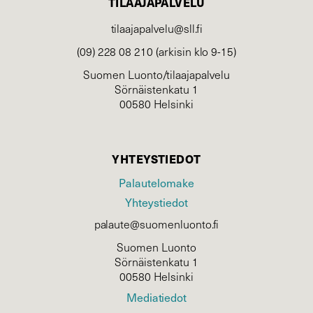
TILAAJAPALVELU
tilaajapalvelu@sll.fi
(09) 228 08 210 (arkisin klo 9-15)
Suomen Luonto/tilaajapalvelu
Sörnäistenkatu 1
00580 Helsinki
YHTEYSTIEDOT
Palautelomake
Yhteystiedot
palaute@suomenluonto.fi
Suomen Luonto
Sörnäistenkatu 1
00580 Helsinki
Mediatiedot