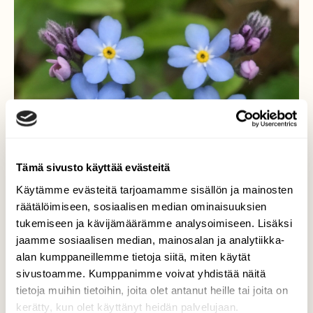
Tämä sivusto käyttää evästeitä
Käytämme evästeitä tarjoamamme sisällön ja mainosten
räätälöimiseen, sosiaalisen median ominaisuuksien
tukemiseen ja kävijämäärämme analysoimiseen. Lisäksi
jaamme sosiaalisen median, mainosalan ja analytiikka-
Lemmikki
alan kumppaneillemme tietoja siitä, miten käytät
sivustoamme. Kumppanimme voivat yhdistää näitä
Lemmikkiä kostealla niityllä.
tietoja muihin tietoihin, joita olet antanut heille tai joita on
kerätty, kun olet käyttänyt heidän palvelujaan.
Valokuvaaja: Tarja Naukkarinen, Savitaipale