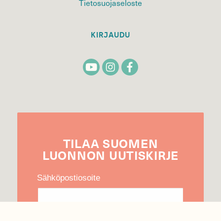
Tietosuojaseloste
KIRJAUDU
TILAA
SUOMEN
LUONNON
UUTIS­KIRJE
Sähköpostiosoite