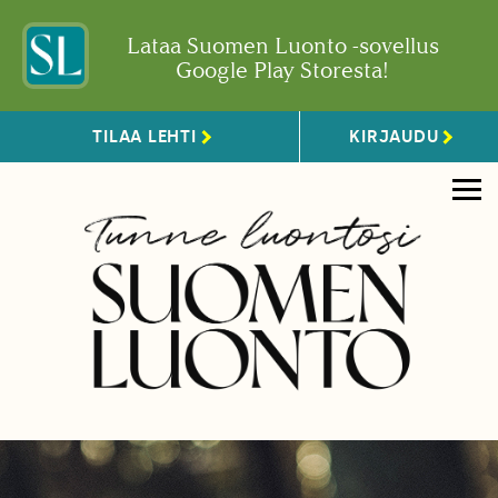
Lataa Suomen Luonto -sovellus
Google Play Storesta!
TILAA LEHTI
KIRJAUDU