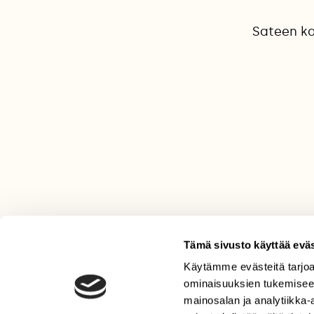
Sateen ka
Tämä sivusto käyttää eväs
Käytämme evästeitä tarjoa
LEHTI
ominaisuuksien tukemisee
Uusin lehti
mainosalan ja analytiikka