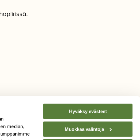
apiirissä.
Hyväksy evästeet
an
sen median,
Muokkaa valintoja
. Kumppanimme
TILAA
SUOMEN