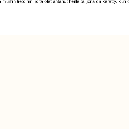
 muihin tietoihin, joita olet antanut heille tai joita on kerätty, kun 
(09) 228 08 210 (arkisin
klo 9-15)
Suomen
Luonto/tilaajapalvelu
Sörnäistenkatu 1
00580 Helsinki
ELU­
YHTEYSTIEDOT
ntaja on
Palautelomake
Yhteystiedot
palaute@suomenluonto.fi
Suomen Luonto
Sörnäistenkatu 1
00580 Helsinki
Mediatiedot
Tietosuojaseloste