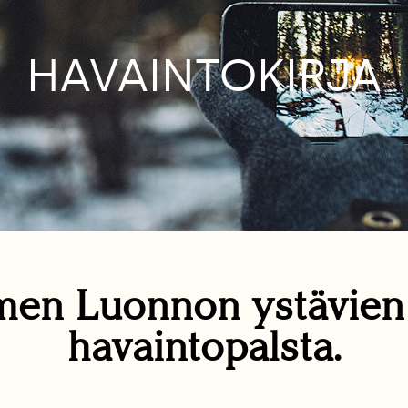
HAVAINTOKIRJA
en Luonnon ystävie
havaintopalsta.