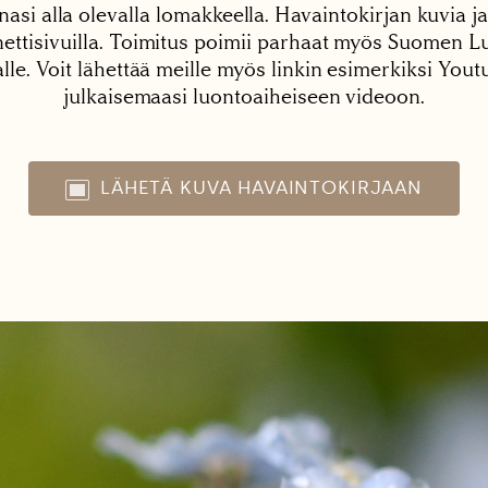
nasi alla olevalla lomakkeella. Havaintokirjan kuvia ja
tisivuilla. Toimitus poimii parhaat myös Suomen Lu
alle. Voit lähettää meille myös linkin esimerkiksi You
julkaisemaasi luontoaiheiseen videoon.
LÄHETÄ KUVA HAVAINTOKIRJAAN