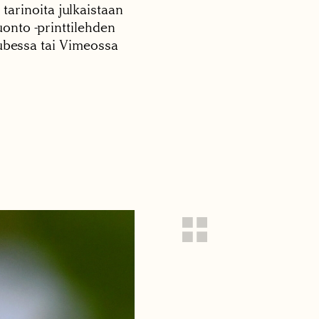
 tarinoita julkaistaan
onto -printtilehden
tubessa tai Vimeossa