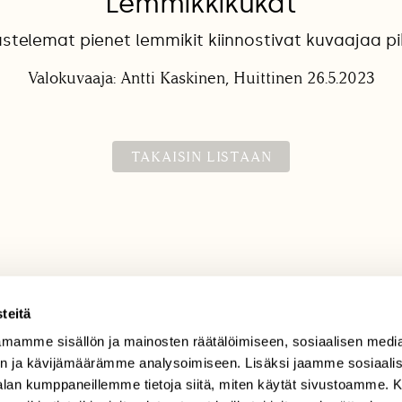
Lemmikkikukat
stelemat pienet lemmikit kiinnostivat kuvaajaa pih
Valokuvaaja: Antti Kaskinen, Huittinen 26.5.2023
TAKAISIN LISTAAN
teitä
mamme sisällön ja mainosten räätälöimiseen, sosiaalisen medi
TILAAJAPALVELU
n ja kävijämäärämme analysoimiseen. Lisäksi jaamme sosiaali
tilaajapalvelu@sll.fi
-alan kumppaneillemme tietoja siitä, miten käytät sivustoamme