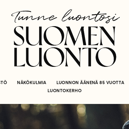
STÖ
NÄKÖKULMIA
LUONNON ÄÄNENÄ 85 VUOTTA
LUONTOKERHO