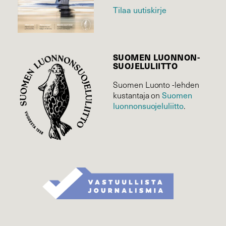
Tilaa uutiskirje
SUOMEN LUONNON­
SUOJELU­LIITTO
Suomen Luonto -lehden
Suomen
kustantaja on
luonnonsuojelu­liitto
.