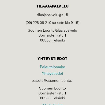
TILAAJAPALVELU
tilaajapalvelu@sll.fi
(09) 228 08 210 (arkisin klo 9-15)
Suomen Luonto/tilaajapalvelu
Sörnäistenkatu 1
00580 Helsinki
YHTEYSTIEDOT
Palautelomake
Yhteystiedot
palaute@suomenluonto.fi
Suomen Luonto
Sörnäistenkatu 1
00580 Helsinki
Mediatiedot