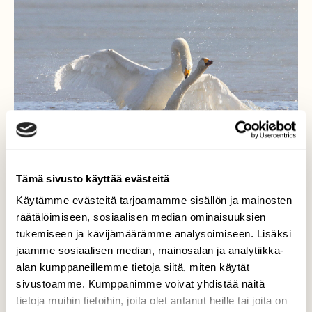
Tämä sivusto käyttää evästeitä
Käytämme evästeitä tarjoamamme sisällön ja mainosten
räätälöimiseen, sosiaalisen median ominaisuuksien
tukemiseen ja kävijämäärämme analysoimiseen. Lisäksi
Lempeä keväisessä
jaamme sosiaalisen median, mainosalan ja analytiikka-
maaliskuun säässä
alan kumppaneillemme tietoja siitä, miten käytät
sivustoamme. Kumppanimme voivat yhdistää näitä
Hempeitä näkymiä keväisessä luonnossa.
tietoja muihin tietoihin, joita olet antanut heille tai joita on
Luonto on herännyt...