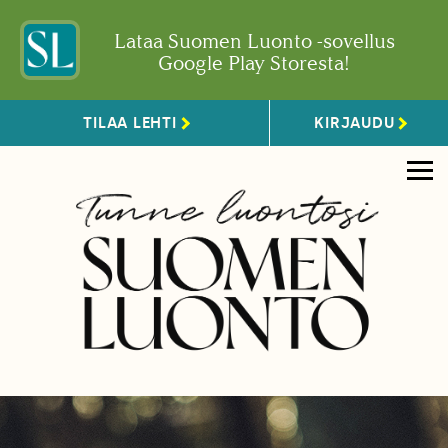
Lataa Suomen Luonto -sovellus
Google Play Storesta!
TILAA LEHTI
KIRJAUDU