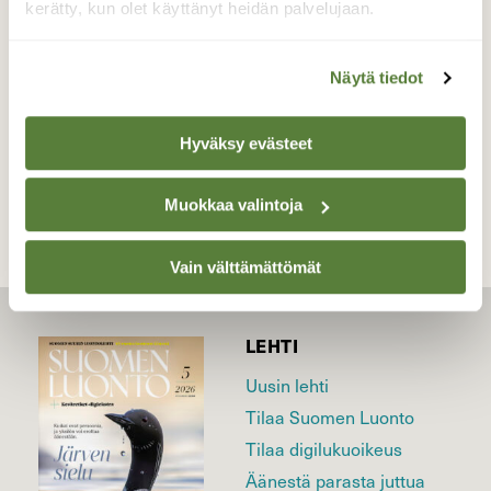
kerätty, kun olet käyttänyt heidän palvelujaan.
Valokuvaaja: Irja Lehtinen, Lempäälä 22.3.2026
Näytä tiedot
TAKAISIN LISTAAN
Hyväksy evästeet
Muokkaa valintoja
Vain välttämättömät
LEHTI
Uusin lehti
Tilaa Suomen Luonto
Tilaa digilukuoikeus
Äänestä parasta juttua