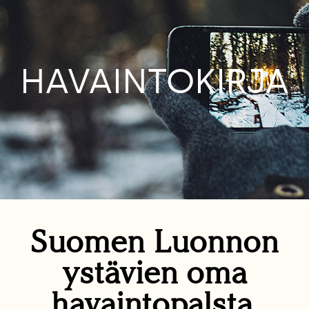
HAVAINTOKIRJA
Suomen Luonnon
ystävien oma
havaintopalsta.