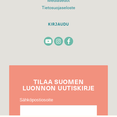
Tietosuojaseloste
KIRJAUDU
TILAA
SUOMEN
LUONNON
UUTIS­KIRJE
Sähköpostiosoite