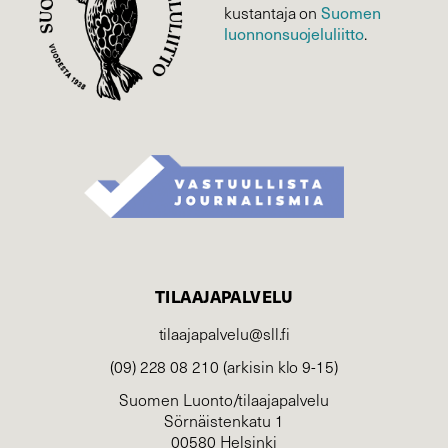
Suomen
kustantaja on
luonnonsuojelu­liitto
.
TILAAJAPALVELU
tilaajapalvelu@sll.fi
(09) 228 08 210 (arkisin klo 9-15)
Suomen Luonto/tilaajapalvelu
Sörnäistenkatu 1
00580 Helsinki