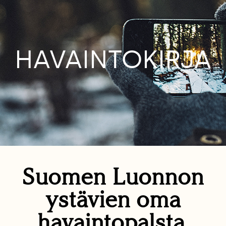
HAVAINTOKIRJA
Suomen Luonnon
ystävien oma
havaintopalsta.