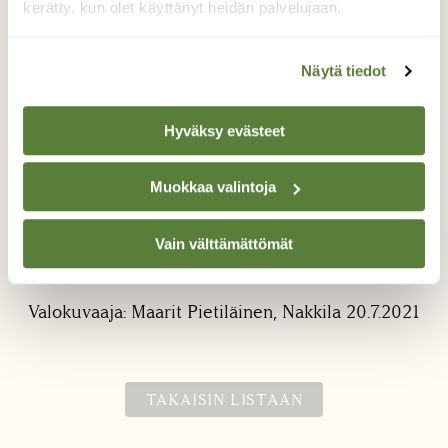
kerätty, kun olet käyttänyt heidän palvelujaan.
Näytä tiedot
Hyväksy evästeet
Lenkkipolun varrella
Muokkaa valintoja
nähtyä..
Vain välttämättömät
..tällainen hauska kasvusto löytyi lenkkipolun
varrelta.
Valokuvaaja: Maarit Pietiläinen, Nakkila 20.7.2021
TAKAISIN LISTAAN