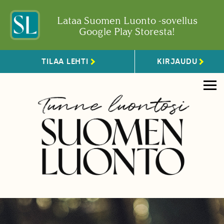
Lataa Suomen Luonto -sovellus
Google Play Storesta!
TILAA LEHTI
KIRJAUDU