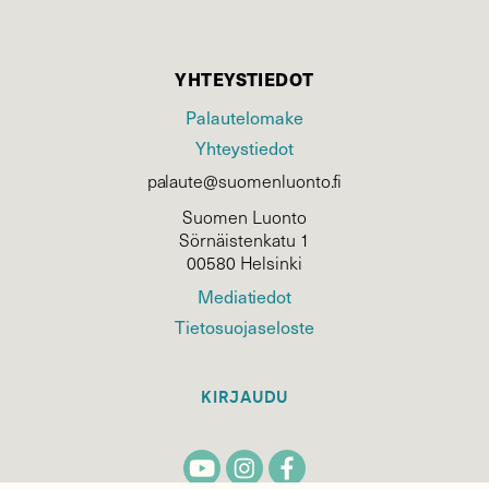
YHTEYSTIEDOT
Palautelomake
Yhteystiedot
palaute@suomenluonto.fi
Suomen Luonto
Sörnäistenkatu 1
00580 Helsinki
Mediatiedot
Tietosuojaseloste
KIRJAUDU