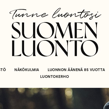
STÖ
NÄKÖKULMIA
LUONNON ÄÄNENÄ 85 VUOTTA
LUONTOKERHO