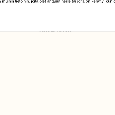
 muihin tietoihin, joita olet antanut heille tai joita on kerätty, kun 
Luonto/tilaajapalvelu
Sörnäistenkatu 1
00580 Helsinki
ELU­
YHTEYSTIEDOT
ntaja on
Palautelomake
Yhteystiedot
palaute@suomenluonto.fi
Suomen Luonto
Sörnäistenkatu 1
00580 Helsinki
Mediatiedot
Tietosuojaseloste
KIRJAUDU