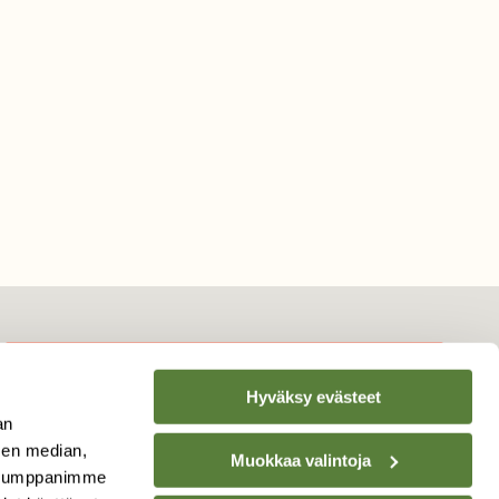
Hyväksy evästeet
TILAA
SUOMEN
an
LUONNON
UUTIS­KIRJE
sen median,
Muokkaa valintoja
. Kumppanimme
Sähköpostiosoite