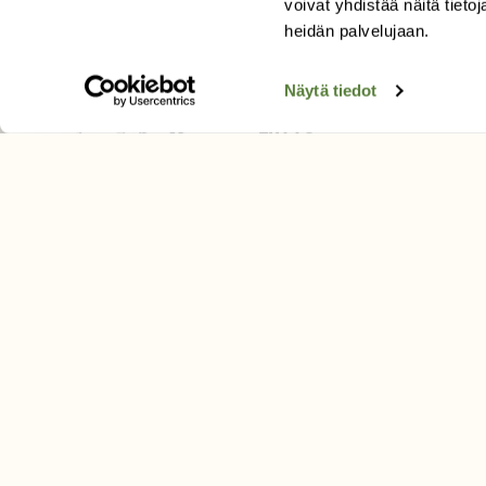
voivat yhdistää näitä tietoja
Tilaa uutiskirje
heidän palvelujaan.
Näytä tiedot
SUOMEN LUONNON­SUOJ
LIITTO
Suomen Luonto -lehden kusta
Suomen luonnonsuojelu­liitto
.