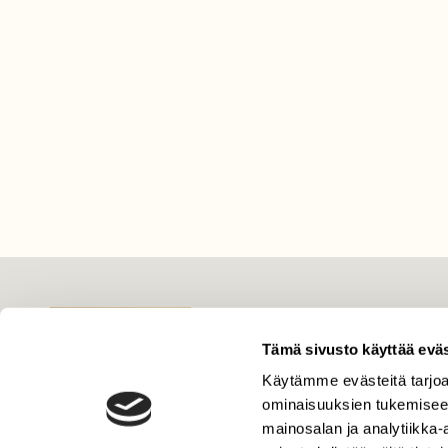
LEHTI
Tämä sivusto käyttää eväs
Uusin lehti
Tilaa Suomen Luonto
Käytämme evästeitä tarjoa
ominaisuuksien tukemisee
Tilaa digilukuoikeus
mainosalan ja analytiikka
Äänestä parasta juttua