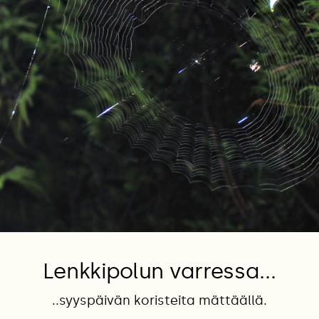
Lenkkipolun varressa...
..syyspäivän koristeita mättäällä.