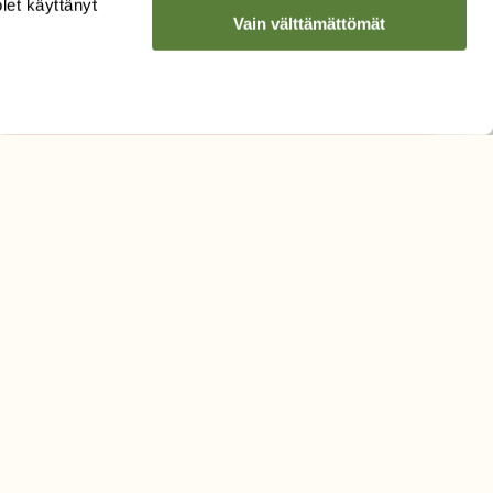
olet käyttänyt
Vain välttämättömät
Hyväksyn tietojeni käytön
uutiskirjeen lähettämiseen
Tietosuojaseloste