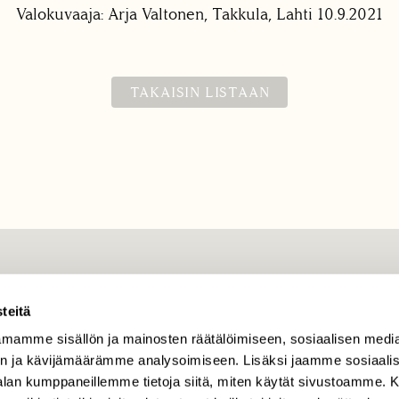
Valokuvaaja: Arja Valtonen, Takkula, Lahti 10.9.2021
TAKAISIN LISTAAN
TILAAJAPALVELU
teitä
tilaajapalvelu@sll.fi
mamme sisällön ja mainosten räätälöimiseen, sosiaalisen medi
(09) 228 08 210 (arkisin
klo 9-15)
n ja kävijämäärämme analysoimiseen. Lisäksi jaamme sosiaali
-alan kumppaneillemme tietoja siitä, miten käytät sivustoamme
Suomen