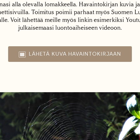
nasi alla olevalla lomakkeella. Havaintokirjan kuvia ja
tisivuilla. Toimitus poimii parhaat myös Suomen Lu
alle. Voit lähettää meille myös linkin esimerkiksi You
julkaisemaasi luontoaiheiseen videoon.
LÄHETÄ KUVA HAVAINTOKIRJAAN