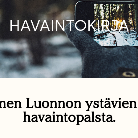
HAVAINTOKIRJA
en Luonnon ystävie
havaintopalsta.