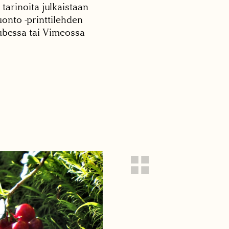
 tarinoita julkaistaan
onto -printtilehden
tubessa tai Vimeossa