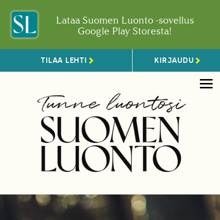
Lataa Suomen Luonto -sovellus
Google Play Storesta!
TILAA LEHTI
KIRJAUDU