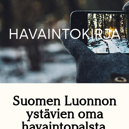
HAVAINTOKIRJA
Suomen Luonnon
ystävien oma
havaintopalsta.