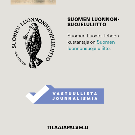
SUOMEN LUONNON­
SUOJELU­LIITTO
Suomen Luonto -lehden
Suomen
kustantaja on
luonnonsuojelu­liitto
.
TILAAJAPALVELU