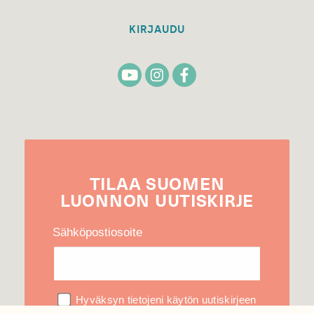
KIRJAUDU
TILAA
SUOMEN
LUONNON
UUTIS­KIRJE
Sähköpostiosoite
Hyväksyn tietojeni käytön uutiskirjeen
lähettämiseen