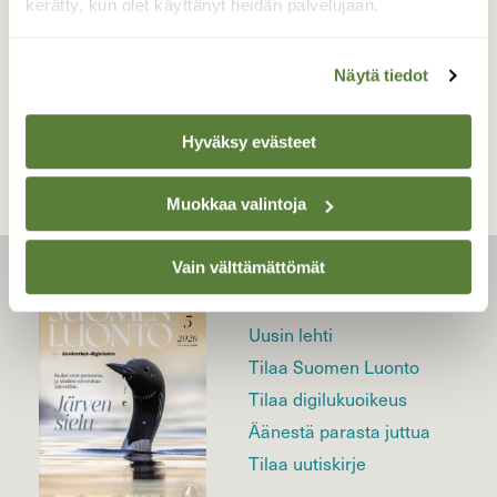
kerätty, kun olet käyttänyt heidän palvelujaan.
Näytä tiedot
TAKAISIN LISTAAN
Hyväksy evästeet
Muokkaa valintoja
Vain välttämättömät
LEHTI
Uusin lehti
Tilaa Suomen Luonto
Tilaa digilukuoikeus
Äänestä parasta juttua
Tilaa uutiskirje