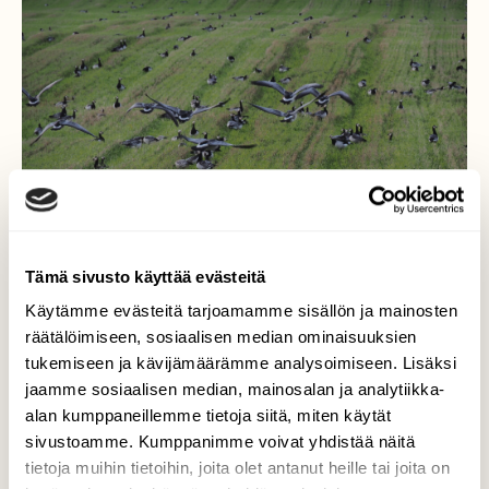
Tämä sivusto käyttää evästeitä
Käytämme evästeitä tarjoamamme sisällön ja mainosten
Lentoharjoituksia
räätälöimiseen, sosiaalisen median ominaisuuksien
tukemiseen ja kävijämäärämme analysoimiseen. Lisäksi
Valkoposkihanhien joukosta nousi vähän
jaamme sosiaalisen median, mainosalan ja analytiikka-
väliä jokin ryhmä ilmaan laskeutuakseen
alan kumppaneillemme tietoja siitä, miten käytät
pian takaisin maahan.
sivustoamme. Kumppanimme voivat yhdistää näitä
tietoja muihin tietoihin, joita olet antanut heille tai joita on
Valokuvaaja: Martti Valtonen, Värtsilä 28.9.2025