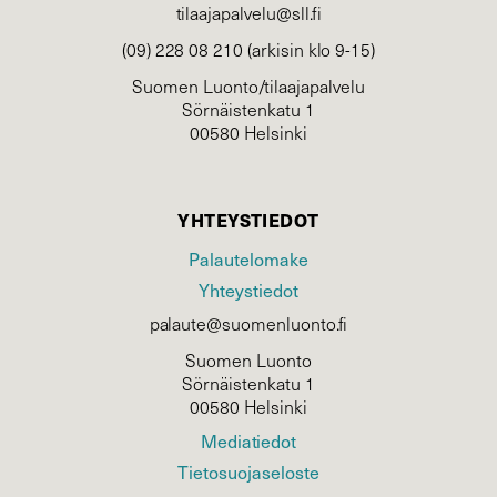
tilaajapalvelu@sll.fi
(09) 228 08 210 (arkisin klo 9-15)
Suomen Luonto/tilaajapalvelu
Sörnäistenkatu 1
00580 Helsinki
YHTEYSTIEDOT
Palautelomake
Yhteystiedot
palaute@suomenluonto.fi
Suomen Luonto
Sörnäistenkatu 1
00580 Helsinki
Mediatiedot
Tietosuojaseloste