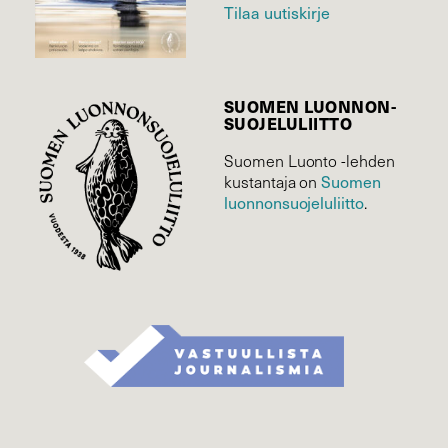
Tilaa uutiskirje
SUOMEN LUONNON­
SUOJELU­LIITTO
Suomen Luonto -lehden
Suomen
kustantaja on
luonnonsuojelu­liitto
.