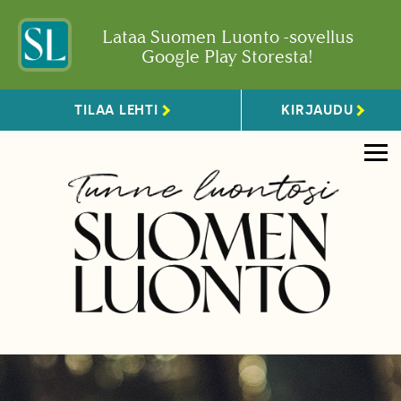
Lataa Suomen Luonto -sovellus
Google Play Storesta!
TILAA LEHTI
KIRJAUDU