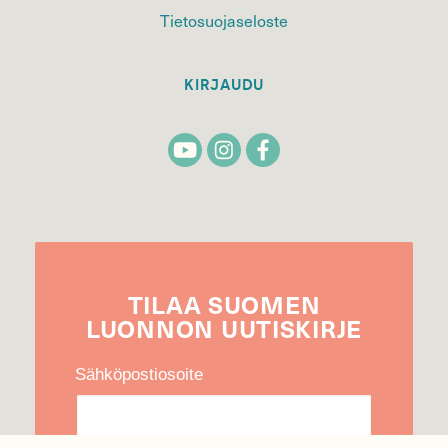
Tietosuojaseloste
KIRJAUDU
TILAA
SUOMEN
LUONNON
UUTIS­KIRJE
Sähköpostiosoite