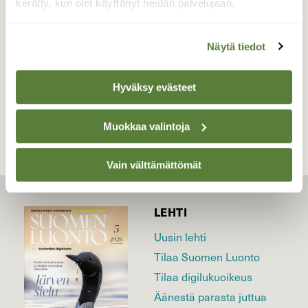
kerätty, kun olet käyttänyt heidän palvelujaan.
Valokuvaaja: Reijo Juurinen, Töölönlahti Syyskuu
Näytä tiedot
TAKAISIN LISTAAN
Hyväksy evästeet
Muokkaa valintoja
Vain välttämättömät
LEHTI
Uusin lehti
Tilaa Suomen Luonto
Tilaa digilukuoikeus
Äänestä parasta juttua