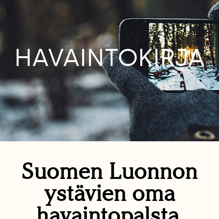
HAVAINTOKIRJA
Suomen Luonnon
ystävien oma
havaintopalsta.