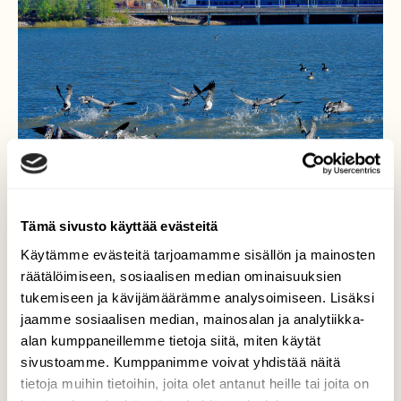
Tämä sivusto käyttää evästeitä
Käytämme evästeitä tarjoamamme sisällön ja mainosten
räätälöimiseen, sosiaalisen median ominaisuuksien
tukemiseen ja kävijämäärämme analysoimiseen. Lisäksi
Lentoharjoitus
jaamme sosiaalisen median, mainosalan ja analytiikka-
alan kumppaneillemme tietoja siitä, miten käytät
Valkoposkihanhet valmistautuvat
sivustoamme. Kumppanimme voivat yhdistää näitä
muuttomatkalle. Silloin siipien pitää jo
tietoja muihin tietoihin, joita olet antanut heille tai joita on
kantaa.