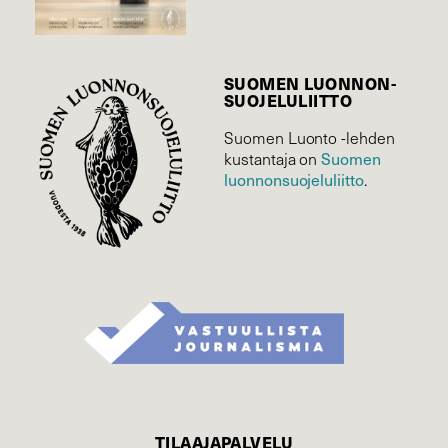
SUOMEN LUONNON­
SUOJELU­LIITTO
Suomen Luonto -lehden
kustantaja on
Suomen
luonnonsuojelu­liitto
.
TILAAJAPALVELU