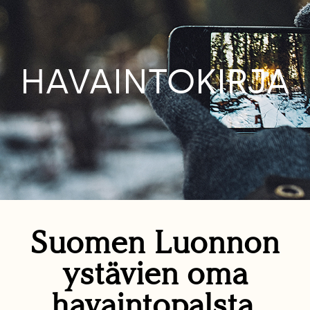
HAVAINTOKIRJA
Suomen Luonnon
ystävien oma
havaintopalsta.