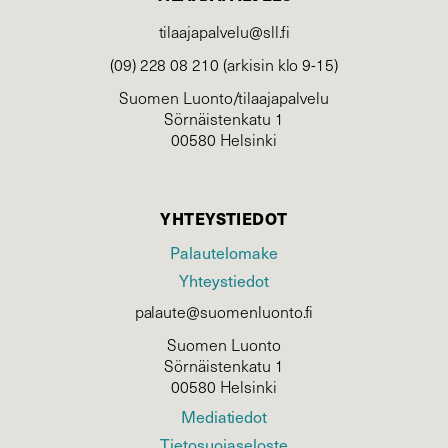
tilaajapalvelu@sll.fi
(09) 228 08 210 (arkisin klo 9-15)
Suomen Luonto/tilaajapalvelu
Sörnäistenkatu 1
00580 Helsinki
YHTEYSTIEDOT
Palautelomake
Yhteystiedot
palaute@suomenluonto.fi
Suomen Luonto
Sörnäistenkatu 1
00580 Helsinki
Mediatiedot
Tietosuojaseloste