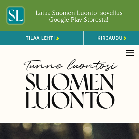
Lataa Suomen Luonto -sovellus
Google Play Storesta!
TILAA LEHTI
KIRJAUDU