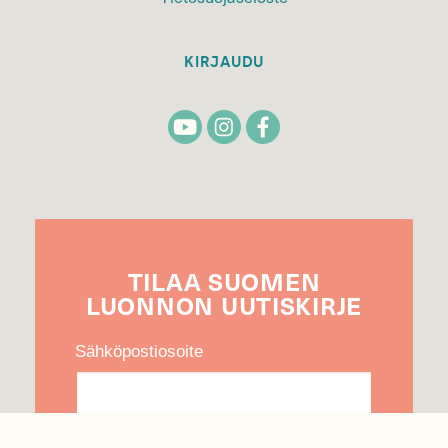
KIRJAUDU
TILAA
SUOMEN
LUONNON
UUTIS­KIRJE
Sähköpostiosoite
Hyväksyn tietojeni käytön uutiskirjeen