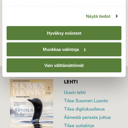
Valokuvaaja: Kaarlo Asikainen, Iisalmi 27.1.2023
Näytä tiedot
TAKAISIN LISTAAN
Hyväksy evästeet
Muokkaa valintoja
Vain välttämättömät
LEHTI
Uusin lehti
Tilaa Suomen Luonto
Tilaa digilukuoikeus
Äänestä parasta juttua
Tilaa uutiskirje