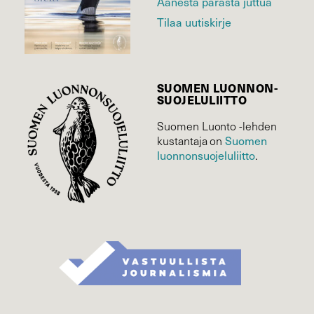
Äänestä parasta juttua
Tilaa uutiskirje
SUOMEN LUONNON­
SUOJELU­LIITTO
Suomen Luonto -lehden
Suomen
kustantaja on
luonnonsuojelu­liitto
.