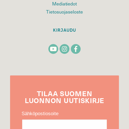
Mediatiedot
Tietosuojaseloste
KIRJAUDU
TILAA
SUOMEN
LUONNON
UUTIS­KIRJE
Sähköpostiosoite