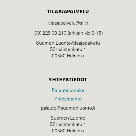
TILAAJAPALVELU
tilaajapalvelu@sll.fi
(09) 228 08 210 (arkisin klo 9-15)
Suomen Luonto/tilaajapalvelu
Sörnäistenkatu 1
00580 Helsinki
YHTEYSTIEDOT
Palautelomake
Yhteystiedot
palaute@suomenluonto.fi
Suomen Luonto
Sörnäistenkatu 1
00580 Helsinki