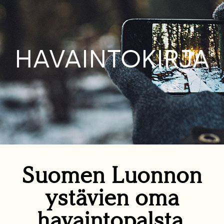
HAVAINTOKIRJA
Suomen Luonnon
ystävien oma
havaintopalsta.