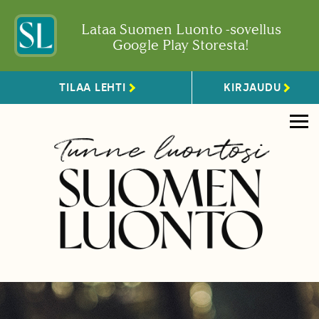
Lataa Suomen Luonto -sovellus
Google Play Storesta!
TILAA LEHTI
KIRJAUDU