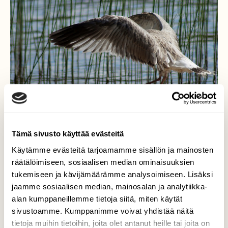
Tämä sivusto käyttää evästeitä
Käytämme evästeitä tarjoamamme sisällön ja mainosten
räätälöimiseen, sosiaalisen median ominaisuuksien
tukemiseen ja kävijämäärämme analysoimiseen. Lisäksi
Lentoon lähdössä
jaamme sosiaalisen median, mainosalan ja analytiikka-
alan kumppaneillemme tietoja siitä, miten käytät
Vauhdilla kasvavat lintulapset. Tämäkin
kalalokin poikanen venyttelee siipiään. Kaikki
sivustoamme. Kumppanimme voivat yhdistää näitä
valmista, lentomatkalle.
tietoja muihin tietoihin, joita olet antanut heille tai joita on