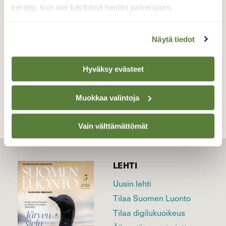
kerätty, kun olet käyttänyt heidän palvelujaan.
Valokuvaaja: Maarit Siitonen, Palokka, Jyväskylä
5.7.15
Näytä tiedot
Hyväksy evästeet
TAKAISIN LISTAAN
Muokkaa valintoja
Vain välttämättömät
LEHTI
Uusin lehti
Tilaa Suomen Luonto
Tilaa digilukuoikeus