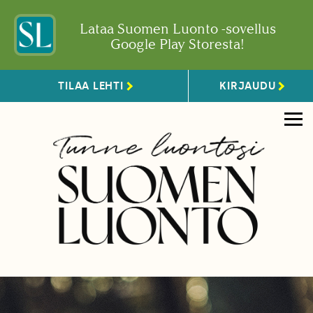
Lataa Suomen Luonto -sovellus
Google Play Storesta!
TILAA LEHTI
KIRJAUDU