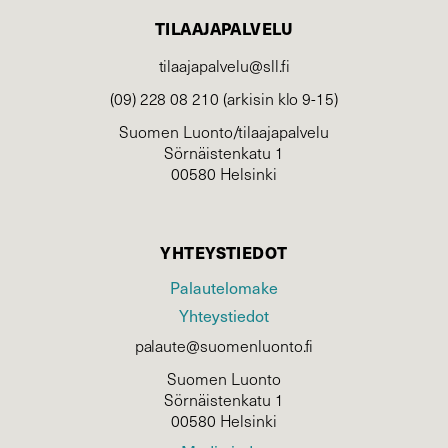
TILAAJAPALVELU
tilaajapalvelu@sll.fi
(09) 228 08 210 (arkisin klo 9-15)
Suomen Luonto/tilaajapalvelu
Sörnäistenkatu 1
00580 Helsinki
YHTEYSTIEDOT
Palautelomake
Yhteystiedot
palaute@suomenluonto.fi
Suomen Luonto
Sörnäistenkatu 1
00580 Helsinki