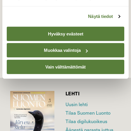
rekka kolistelee lähellä. Kuvattu 25.12.2016.
Valokuvaaja: Kari Saarinen, Lempäälä 25.12.2016
Näytä tiedot
Hyväksy evästeet
TAKAISIN LISTAAN
Muokkaa valintoja
Vain välttämättömät
LEHTI
Uusin lehti
Tilaa Suomen Luonto
Tilaa digilukuoikeus
Äänestä parasta juttua