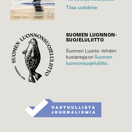
Tilaa uutiskirje
SUOMEN LUONNON­
SUOJELU­LIITTO
Suomen Luonto -lehden
Suomen
kustantaja on
luonnonsuojelu­liitto
.