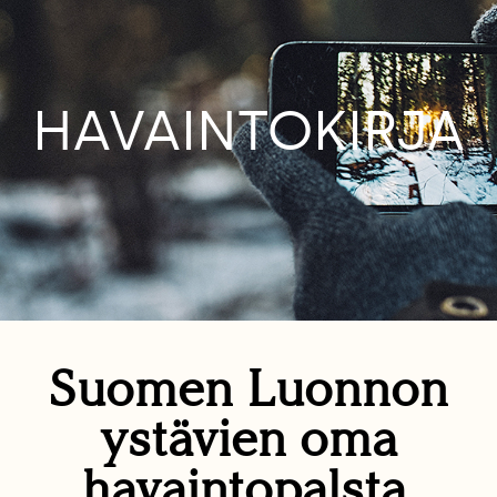
HAVAINTOKIRJA
Suomen Luonnon
ystävien oma
havaintopalsta.