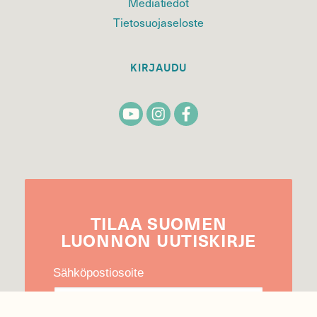
Mediatiedot
Tietosuojaseloste
KIRJAUDU
TILAA
SUOMEN
LUONNON
UUTIS­KIRJE
Sähköpostiosoite