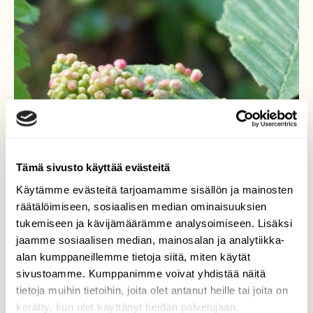
Tämä sivusto käyttää evästeitä
Käytämme evästeitä tarjoamamme sisällön ja mainosten
räätälöimiseen, sosiaalisen median ominaisuuksien
tukemiseen ja kävijämäärämme analysoimiseen. Lisäksi
jaamme sosiaalisen median, mainosalan ja analytiikka-
alan kumppaneillemme tietoja siitä, miten käytät
sivustoamme. Kumppanimme voivat yhdistää näitä
tietoja muihin tietoihin, joita olet antanut heille tai joita on
Lepänpussiäkämäpunkki
kerätty, kun olet käyttänyt heidän palvelujaan.