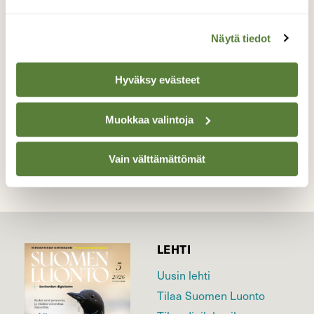
Äkämiä lepän lehdellä.
Näytä tiedot
Valokuvaaja: Tarja Naukkarinen, Savitaipale
7.7.2026
Hyväksy evästeet
TAKAISIN LISTAAN
Muokkaa valintoja
Vain välttämättömät
LEHTI
Uusin lehti
Tilaa Suomen Luonto