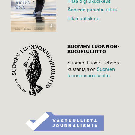
Tilaa digilukuoikeus
Äänestä parasta juttua
Tilaa uutiskirje
SUOMEN LUONNON­
SUOJELU­LIITTO
Suomen Luonto -lehden
kustantaja on
Suomen
luonnonsuojelu­liitto
.