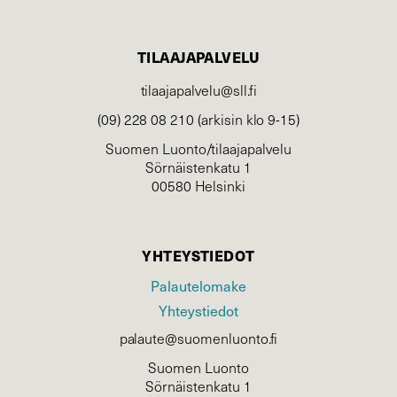
TILAAJAPALVELU
tilaajapalvelu@sll.fi
(09) 228 08 210 (arkisin klo 9-15)
Suomen Luonto/tilaajapalvelu
Sörnäistenkatu 1
00580 Helsinki
YHTEYSTIEDOT
Palautelomake
Yhteystiedot
palaute@suomenluonto.fi
Suomen Luonto
Sörnäistenkatu 1