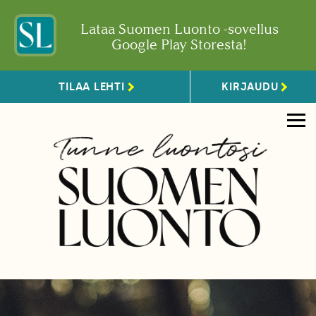
Lataa Suomen Luonto -sovellus
Google Play Storesta!
TILAA LEHTI
KIRJAUDU