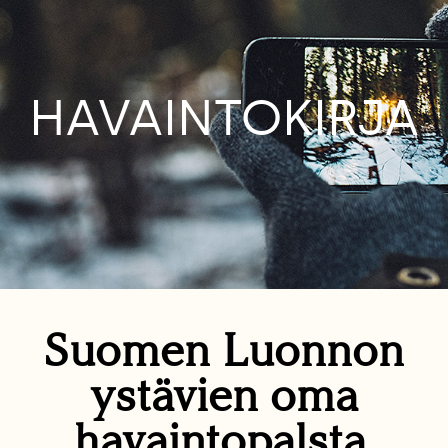
HAVAINTOKIRJA
Suomen Luonnon
ystävien oma
havaintopalsta.