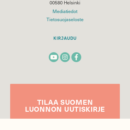
00580 Helsinki
Mediatiedot
Tietosuojaseloste
KIRJAUDU
TILAA
SUOMEN
LUONNON
UUTIS­KIRJE
Sähköpostiosoite