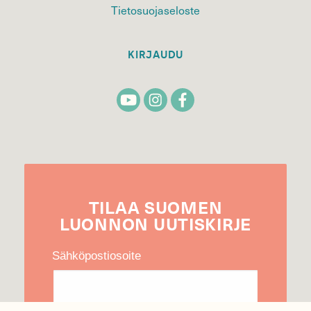
Tietosuojaseloste
KIRJAUDU
TILAA
SUOMEN
LUONNON
UUTIS­KIRJE
Sähköpostiosoite