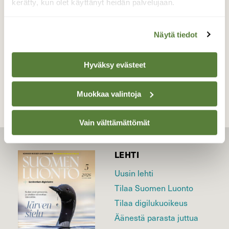
kerätty, kun olet käyttänyt heidän palvelujaan.
Valokuvaaja: Antti Kaskinen, Huittinen 8.1.2017
Näytä tiedot
TAKAISIN LISTAAN
Hyväksy evästeet
Muokkaa valintoja
Vain välttämättömät
LEHTI
Uusin lehti
Tilaa Suomen Luonto
Tilaa digilukuoikeus
Äänestä parasta juttua