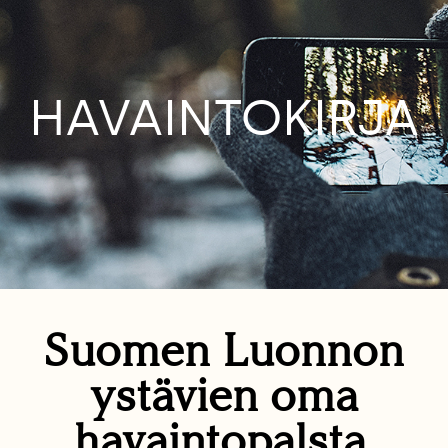
HAVAINTOKIRJA
Suomen Luonnon
ystävien oma
havaintopalsta.