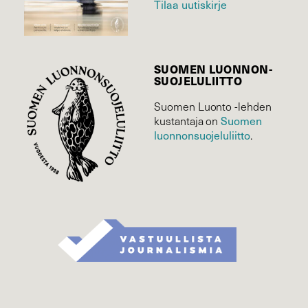
Tilaa uutiskirje
SUOMEN LUONNON­
SUOJELU­LIITTO
Suomen Luonto -lehden
Suomen
kustantaja on
luonnonsuojelu­liitto
.