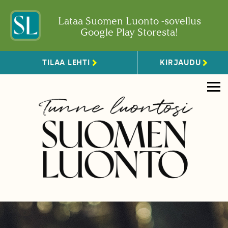
Lataa Suomen Luonto -sovellus
Google Play Storesta!
TILAA LEHTI
KIRJAUDU