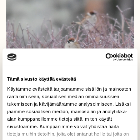
Tämä sivusto käyttää evästeitä
Käytämme evästeitä tarjoamamme sisällön ja mainosten
räätälöimiseen, sosiaalisen median ominaisuuksien
tukemiseen ja kävijämäärämme analysoimiseen. Lisäksi
Lepohetki
jaamme sosiaalisen median, mainosalan ja analytiikka-
alan kumppaneillemme tietoja siitä, miten käytät
Varpuset ruokailivat runsaslukuisina
sivustoamme. Kumppanimme voivat yhdistää näitä
ruokintapaikalla ja viihtyivät välillä
tietoja muihin tietoihin, joita olet antanut heille tai joita on
orapihlaja-aidan suojassa.