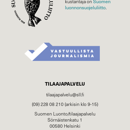
kustantaja on
Suomen
luonnonsuojelu­liitto
.
TILAAJAPALVELU
tilaajapalvelu@sll.fi
(09) 228 08 210 (arkisin klo 9-15)
Suomen Luonto/tilaajapalvelu
Sörnäistenkatu 1
00580 Helsinki