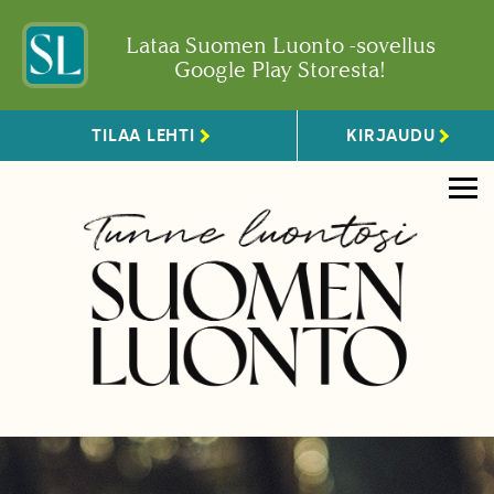
Lataa Suomen Luonto -sovellus
Google Play Storesta!
TILAA LEHTI
KIRJAUDU