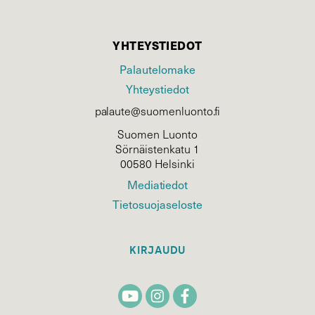
YHTEYSTIEDOT
Palautelomake
Yhteystiedot
palaute@suomenluonto.fi
Suomen Luonto
Sörnäistenkatu 1
00580 Helsinki
Mediatiedot
Tietosuojaseloste
KIRJAUDU