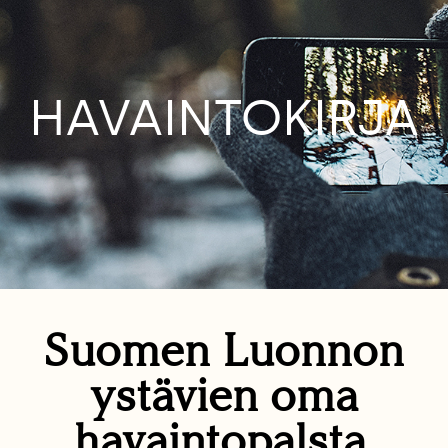
HAVAINTOKIRJA
Suomen Luonnon
ystävien oma
havaintopalsta.