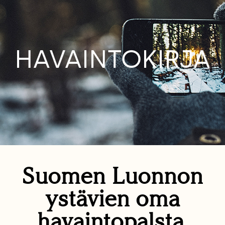
HAVAINTOKIRJA
Suomen Luonnon
ystävien oma
havaintopalsta.