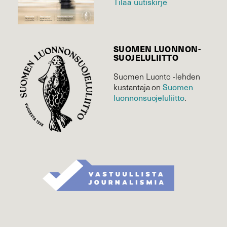
Tilaa uutiskirje
SUOMEN LUONNON­
SUOJELU­LIITTO
Suomen Luonto -lehden
Suomen
kustantaja on
luonnonsuojelu­liitto
.