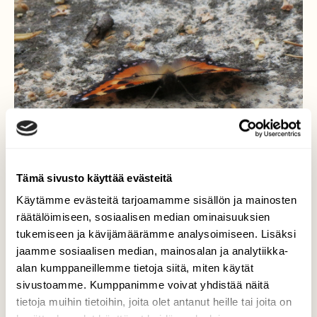
Tämä sivusto käyttää evästeitä
Käytämme evästeitä tarjoamamme sisällön ja mainosten
räätälöimiseen, sosiaalisen median ominaisuuksien
tukemiseen ja kävijämäärämme analysoimiseen. Lisäksi
Lepohetki
jaamme sosiaalisen median, mainosalan ja analytiikka-
alan kumppaneillemme tietoja siitä, miten käytät
Nokkosperhonen levähti hetken
sivustoamme. Kumppanimme voivat yhdistää näitä
rantakallioilla enne kuin jatkoi matkaansa.
tietoja muihin tietoihin, joita olet antanut heille tai joita on