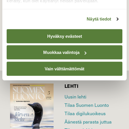
Valokuvaaja: Elina Vuorimaa-Laukkanen, Pälkäne
kerätty, kun olet käyttänyt heidän palvelujaan.
7.8.2021
Näytä tiedot
TAKAISIN LISTAAN
Hyväksy evästeet
Muokkaa valintoja
Vain välttämättömät
LEHTI
Uusin lehti
Tilaa Suomen Luonto
Tilaa digilukuoikeus
Äänestä parasta juttua