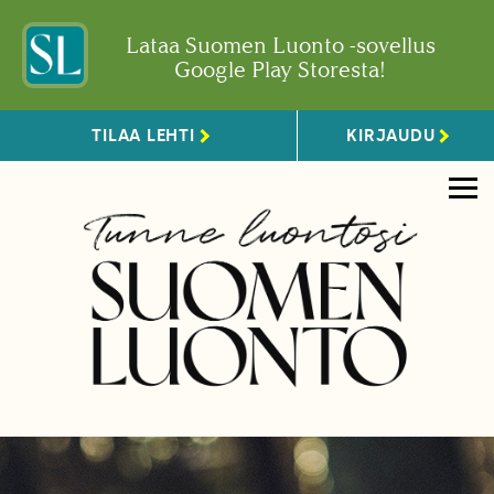
Lataa Suomen Luonto -sovellus
Google Play Storesta!
TILAA LEHTI
KIRJAUDU