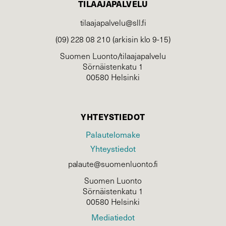
TILAAJAPALVELU
tilaajapalvelu@sll.fi
(09) 228 08 210 (arkisin klo 9-15)
Suomen Luonto/tilaajapalvelu
Sörnäistenkatu 1
00580 Helsinki
YHTEYSTIEDOT
Palautelomake
Yhteystiedot
palaute@suomenluonto.fi
Suomen Luonto
Sörnäistenkatu 1
00580 Helsinki
Mediatiedot