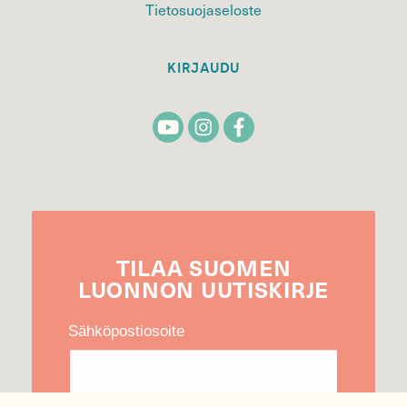
Tietosuojaseloste
KIRJAUDU
TILAA
SUOMEN
LUONNON
UUTIS­KIRJE
Sähköpostiosoite