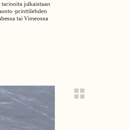
 tarinoita julkaistaan
onto -printtilehden
tubessa tai Vimeossa