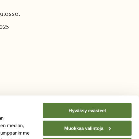
sulassa.
2025
Hyväksy evästeet
an
sen median,
Muokkaa valintoja
. Kumppanimme
TILAA
SUOMEN