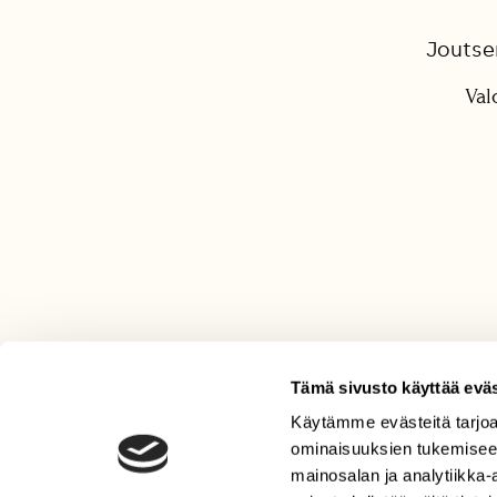
Joutsen
Val
Tämä sivusto käyttää eväs
Käytämme evästeitä tarjoa
LEHTI
ominaisuuksien tukemisee
Uusin lehti
mainosalan ja analytiikka