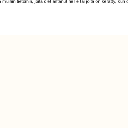
 muihin tietoihin, joita olet antanut heille tai joita on kerätty, kun 
(09) 228 08 210 (arkisin
klo 9-15)
Suomen
Luonto/tilaajapalvelu
Sörnäistenkatu 1
00580 Helsinki
ELU­
YHTEYSTIEDOT
ntaja on
Palautelomake
Yhteystiedot
palaute@suomenluonto.fi
Suomen Luonto
Sörnäistenkatu 1
00580 Helsinki
Mediatiedot
Tietosuojaseloste