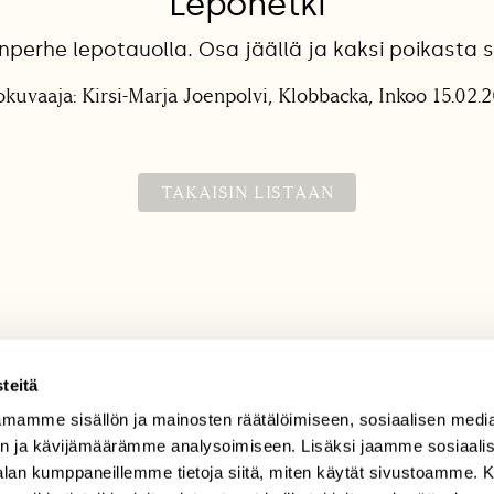
Lepohetki
perhe lepotauolla. Osa jäällä ja kaksi poikasta 
okuvaaja: Kirsi-Marja Joenpolvi, Klobbacka, Inkoo 15.02.
TAKAISIN LISTAAN
teitä
mamme sisällön ja mainosten räätälöimiseen, sosiaalisen medi
TILAAJAPALVELU
n ja kävijämäärämme analysoimiseen. Lisäksi jaamme sosiaali
tilaajapalvelu@sll.fi
-alan kumppaneillemme tietoja siitä, miten käytät sivustoamme