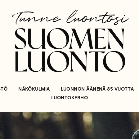
STÖ
NÄKÖKULMIA
LUONNON ÄÄNENÄ 85 VUOTTA
LUONTOKERHO