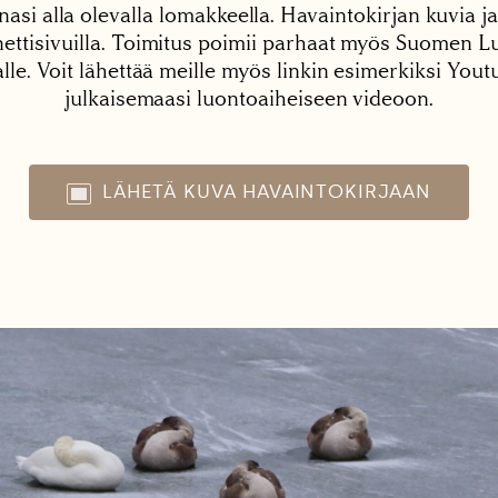
nasi alla olevalla lomakkeella. Havaintokirjan kuvia ja
tisivuilla. Toimitus poimii parhaat myös Suomen Lu
alle. Voit lähettää meille myös linkin esimerkiksi You
julkaisemaasi luontoaiheiseen videoon.
LÄHETÄ KUVA HAVAINTOKIRJAAN