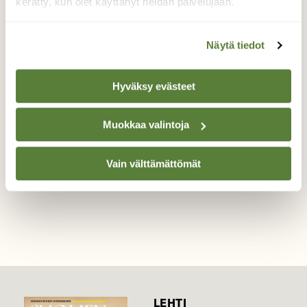
kerätty, kun olet käyttänyt heidän palvelujaan.
Lepohetki.
Näytä tiedot
Telkän poikasten lepohetki uimakoulun
lomassa.
Hyväksy evästeet
Valokuvaaja: Raija Oksanen, Lammi,Perikää
25.05.2025
Muokkaa valintoja
Vain välttämättömät
TAKAISIN LISTAAN
LEHTI