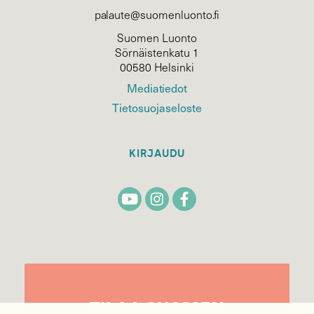
palaute@suomenluonto.fi
Suomen Luonto
Sörnäistenkatu 1
00580 Helsinki
Mediatiedot
Tietosuojaseloste
KIRJAUDU
TILAA
SUOMEN