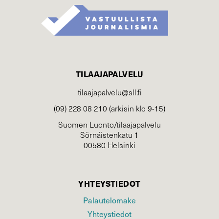
TILAAJAPALVELU
tilaajapalvelu@sll.fi
(09) 228 08 210 (arkisin klo 9-15)
Suomen Luonto/tilaajapalvelu
Sörnäistenkatu 1
00580 Helsinki
YHTEYSTIEDOT
Palautelomake
Yhteystiedot