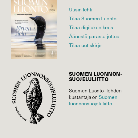
Uusin lehti
Tilaa Suomen Luonto
Tilaa digilukuoikeus
Äänestä parasta juttua
Tilaa uutiskirje
SUOMEN LUONNON­
SUOJELU­LIITTO
Suomen Luonto -lehden
kustantaja on
Suomen
luonnonsuojelu­liitto
.