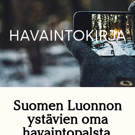
HAVAINTOKIRJA
Suomen Luonnon
ystävien oma
havaintopalsta.