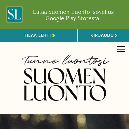
Lataa Suomen Luonto -sovellus
Google Play Storesta!
TILAA LEHTI
KIRJAUDU