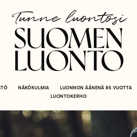
STÖ
NÄKÖKULMIA
LUONNON ÄÄNENÄ 85 VUOTTA
LUONTOKERHO