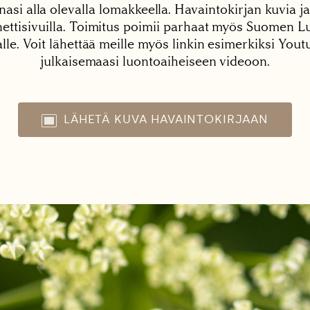
nasi alla olevalla lomakkeella. Havaintokirjan kuvia ja
tisivuilla. Toimitus poimii parhaat myös Suomen Lu
alle. Voit lähettää meille myös linkin esimerkiksi You
julkaisemaasi luontoaiheiseen videoon.
LÄHETÄ KUVA HAVAINTOKIRJAAN