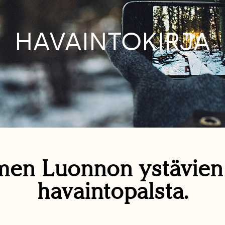
HAVAINTOKIRJA
en Luonnon ystävie
havaintopalsta.