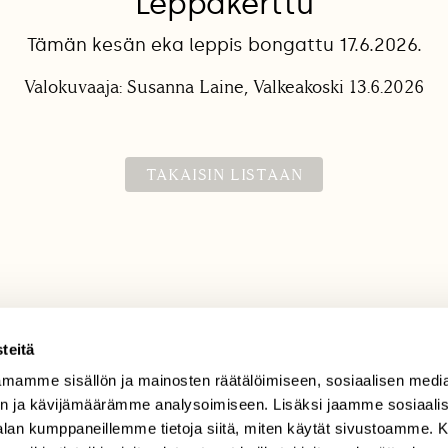
Leppäkerttu
Tämän kesän eka leppis bongattu 17.6.2026.
Valokuvaaja: Susanna Laine, Valkeakoski 13.6.2026
TAKAISIN LISTAAN
teitä
mamme sisällön ja mainosten räätälöimiseen, sosiaalisen medi
TILAAJAPALVELU
n ja kävijämäärämme analysoimiseen. Lisäksi jaamme sosiaali
tilaajapalvelu@sll.fi
-alan kumppaneillemme tietoja siitä, miten käytät sivustoamme