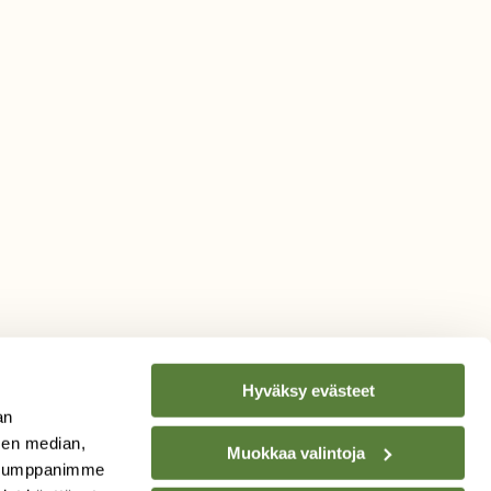
Hyväksy evästeet
an
sen median,
Muokkaa valintoja
. Kumppanimme
TILAA
SUOMEN