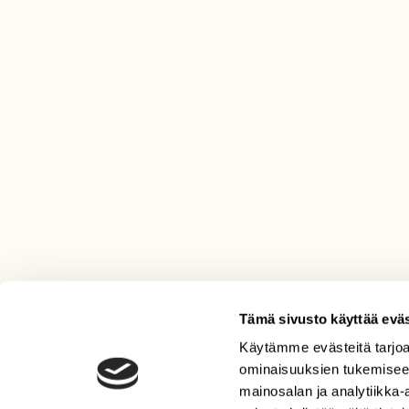
Tämä sivusto käyttää eväs
Käytämme evästeitä tarjoa
LEHTI
ominaisuuksien tukemisee
Uusin lehti
mainosalan ja analytiikka