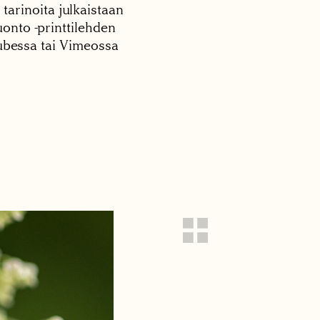
 tarinoita julkaistaan
onto -printtilehden
tubessa tai Vimeossa