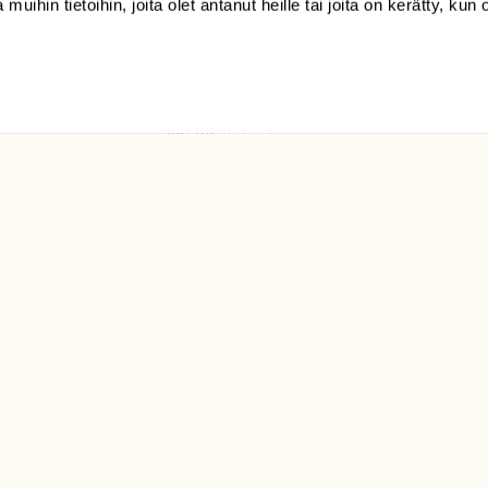
 muihin tietoihin, joita olet antanut heille tai joita on kerätty, kun 
(09) 228 08 210 (arkisin
klo 9-15)
Suomen
Luonto/tilaajapalvelu
Sörnäistenkatu 1
00580 Helsinki
ELU­
YHTEYSTIEDOT
ntaja on
Palautelomake
Yhteystiedot
palaute@suomenluonto.fi
Suomen Luonto
Sörnäistenkatu 1
00580 Helsinki
Mediatiedot
Tietosuojaseloste