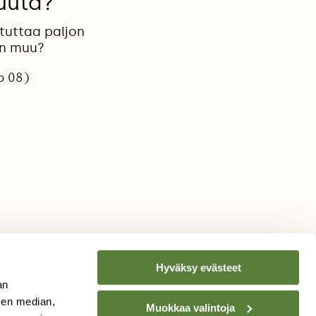
muuta?
tuttaa paljon
in muu?
o 08)
Hyväksy evästeet
an
sen median,
Muokkaa valintoja