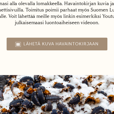
nasi alla olevalla lomakkeella. Havaintokirjan kuvia ja
tisivuilla. Toimitus poimii parhaat myös Suomen Lu
alle. Voit lähettää meille myös linkin esimerkiksi You
julkaisemaasi luontoaiheiseen videoon.
LÄHETÄ KUVA HAVAINTOKIRJAAN