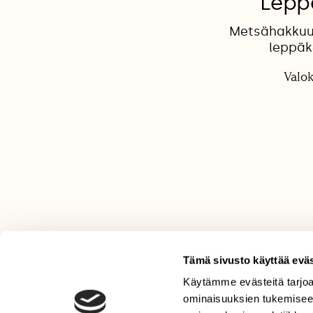
Leppä
Metsähakkuul
leppäk
Valo
Tämä sivusto käyttää eväs
Käytämme evästeitä tarjoa
LEHTI
ominaisuuksien tukemisee
Uusin lehti