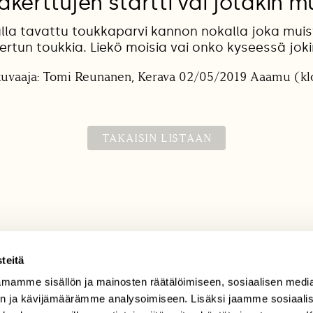
kerttujen startti vai jotakin 
la tavattu toukkaparvi kannon nokalla joka muis
ertun toukkia. Liekö moisia vai onko kyseessä jok
kuvaaja: Tomi Reunanen, Kerava 02/05/2019 Aaamu (kl
TAKAISIN LISTAAN
teitä
mamme sisällön ja mainosten räätälöimiseen, sosiaalisen medi
TILAAJAPALVELU
n ja kävijämäärämme analysoimiseen. Lisäksi jaamme sosiaali
tilaajapalvelu@sll.fi