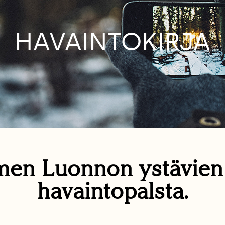
HAVAINTOKIRJA
en Luonnon ystävie
havaintopalsta.