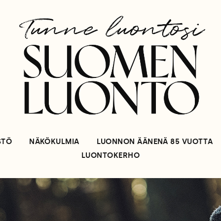
STÖ
NÄKÖKULMIA
LUONNON ÄÄNENÄ 85 VUOTTA
LUONTOKERHO