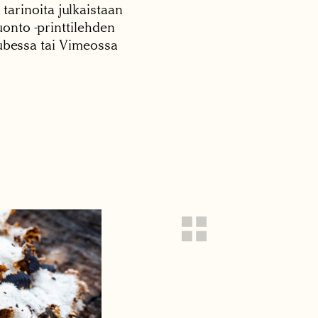
 tarinoita julkaistaan
onto -printtilehden
tubessa tai Vimeossa