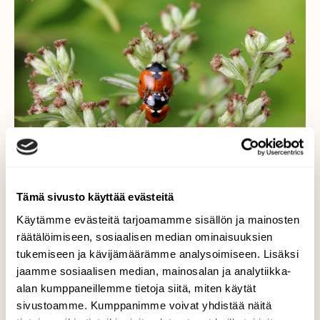
Tämä sivusto käyttää evästeitä
Käytämme evästeitä tarjoamamme sisällön ja mainosten
Leppäkertut
räätälöimiseen, sosiaalisen median ominaisuuksien
tukemiseen ja kävijämäärämme analysoimiseen. Lisäksi
Luonnossa tapahtuu. Leppäkerttuja näkee
jaamme sosiaalisen median, mainosalan ja analytiikka-
hyvin paljon kasvien jo kuihtuneillakin
alan kumppaneillemme tietoja siitä, miten käytät
kukinnoilla. Kuvan perusteella saamme
sivustoamme. Kumppanimme voivat yhdistää näitä