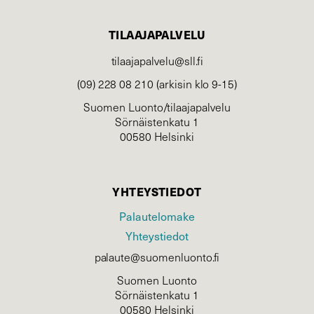
TILAAJAPALVELU
tilaajapalvelu@sll.fi
(09) 228 08 210 (arkisin klo 9-15)
Suomen Luonto/tilaajapalvelu
Sörnäistenkatu 1
00580 Helsinki
YHTEYSTIEDOT
Palautelomake
Yhteystiedot
palaute@suomenluonto.fi
Suomen Luonto
Sörnäistenkatu 1
00580 Helsinki