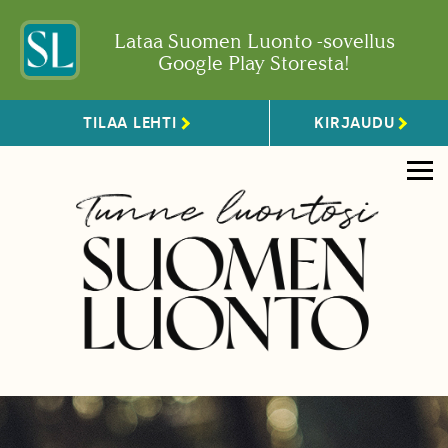
Lataa Suomen Luonto -sovellus
Google Play Storesta!
TILAA LEHTI
KIRJAUDU