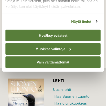
seurata ja kuvata ensikesänäkin näitä
tietoja muihin tietoihin, joita olet antanut heille tai joita on
luonnon pieniä väriläiskiä.
kerätty, kun olet käyttänyt heidän palvelujaan.
Valokuvaaja: Pirjo Hokkanen, Kouvola 18.8.2013
Näytä tiedot
Hyväksy evästeet
TAKAISIN LISTAAN
Muokkaa valintoja
Vain välttämättömät
LEHTI
Uusin lehti
Tilaa Suomen Luonto
Tilaa digilukuoikeus