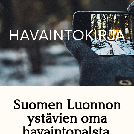
HAVAINTOKIRJA
Suomen Luonnon
ystävien oma
havaintopalsta.