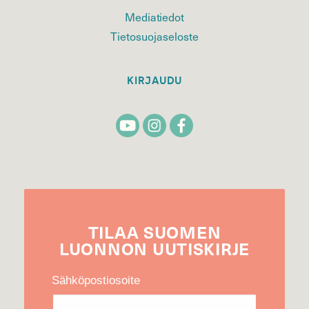
Mediatiedot
Tietosuojaseloste
KIRJAUDU
TILAA
SUOMEN
LUONNON
UUTIS­KIRJE
Sähköpostiosoite