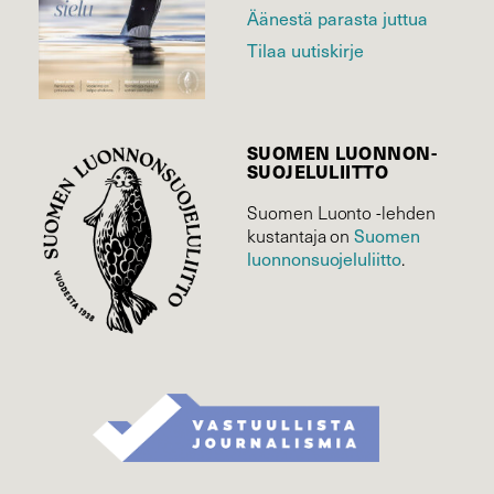
Äänestä parasta juttua
Tilaa uutiskirje
SUOMEN LUONNON­
SUOJELU­LIITTO
Suomen Luonto -lehden
Suomen
kustantaja on
luonnonsuojelu­liitto
.