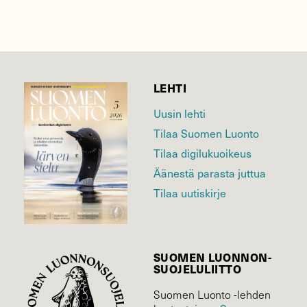
LEHTI
Uusin lehti
Tilaa Suomen Luonto
Tilaa digilukuoikeus
Äänestä parasta juttua
Tilaa uutiskirje
SUOMEN LUONNON­
SUOJELU­LIITTO
Suomen Luonto -lehden