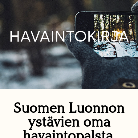
HAVAINTOKIRJA
Suomen Luonnon
ystävien oma
havaintopalsta.