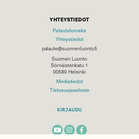
YHTEYSTIEDOT
Palautelomake
Yhteystiedot
palaute@suomenluonto.fi
Suomen Luonto
Sörnäistenkatu 1
00580 Helsinki
Mediatiedot
Tietosuojaseloste
KIRJAUDU