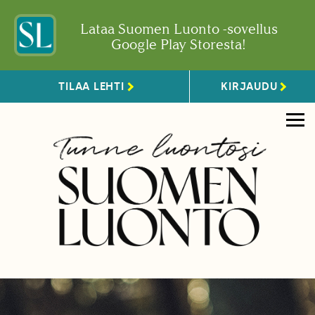
Lataa Suomen Luonto -sovellus
Google Play Storesta!
TILAA LEHTI
KIRJAUDU