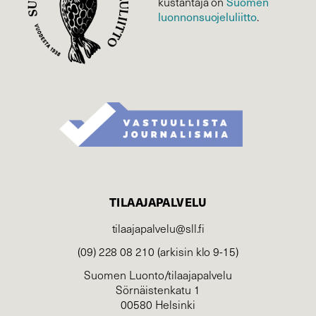
Suomen
kustantaja on
luonnonsuojelu­liitto
.
TILAAJAPALVELU
tilaajapalvelu@sll.fi
(09) 228 08 210 (arkisin klo 9-15)
Suomen Luonto/tilaajapalvelu
Sörnäistenkatu 1
00580 Helsinki