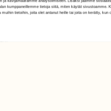
n ja kävijämäärämme analysoimiseen. Lisäksi jaamme sosiaali
(09) 228 08 210 (arkisin
-alan kumppaneillemme tietoja siitä, miten käytät sivustoamme
klo 9-15)
 muihin tietoihin, joita olet antanut heille tai joita on kerätty, kun 
Suomen
Luonto/tilaajapalvelu
Sörnäistenkatu 1
00580 Helsinki
ELU­
YHTEYSTIEDOT
ntaja on
Palautelomake
Yhteystiedot
palaute@suomenluonto.fi
Suomen Luonto
Sörnäistenkatu 1
00580 Helsinki
Mediatiedot
Tietosuojaseloste