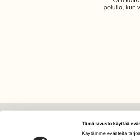
Olin koir
polulla, kun 
LEHTI
Tämä sivusto käyttää eväs
Uusin lehti
Käytämme evästeitä tarjoa