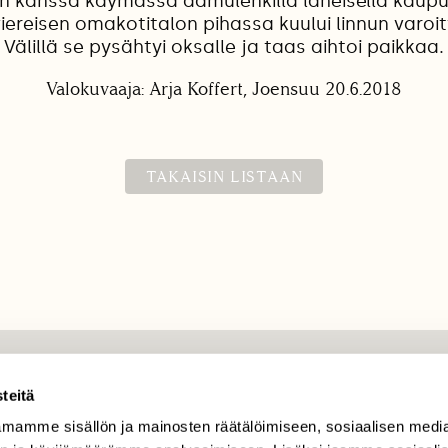
an kanssa käymässä aamulenkillä läheisellä kaup
viereisen omakotitalon pihassa kuului linnun varo
Välillä se pysähtyi oksalle ja taas aihtoi paikkaa.
Valokuvaaja: Arja Koffert, Joensuu 20.6.2018
TAKAISIN LISTAAN
TILAAJAPALVELU
teitä
tilaajapalvelu@sll.fi
mamme sisällön ja mainosten räätälöimiseen, sosiaalisen medi