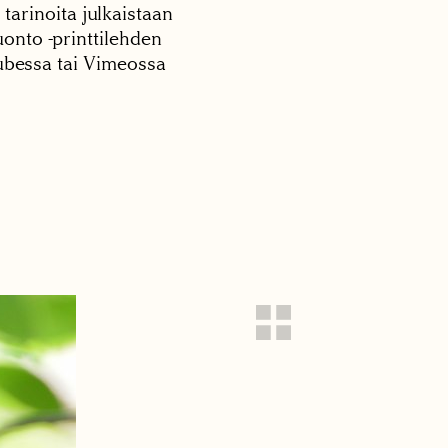
 tarinoita julkaistaan
onto -printtilehden
tubessa tai Vimeossa