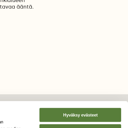
unkialueen
ittavaa ääntä.
Hyväksy evästeet
an
TILAA
SUOMEN