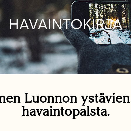
HAVAINTOKIRJA
en Luonnon ystävie
havaintopalsta.