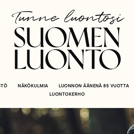
STÖ
NÄKÖKULMIA
LUONNON ÄÄNENÄ 85 VUOTTA
LUONTOKERHO