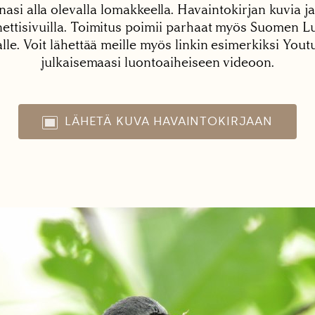
nasi alla olevalla lomakkeella. Havaintokirjan kuvia ja
tisivuilla. Toimitus poimii parhaat myös Suomen Lu
alle. Voit lähettää meille myös linkin esimerkiksi You
julkaisemaasi luontoaiheiseen videoon.
LÄHETÄ KUVA HAVAINTOKIRJAAN