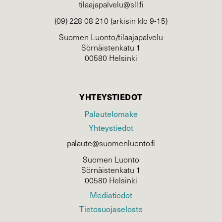
tilaajapalvelu@sll.fi
(09) 228 08 210 (arkisin klo 9-15)
Suomen Luonto/tilaajapalvelu
Sörnäistenkatu 1
00580 Helsinki
YHTEYSTIEDOT
Palautelomake
Yhteystiedot
palaute@suomenluonto.fi
Suomen Luonto
Sörnäistenkatu 1
00580 Helsinki
Mediatiedot
Tietosuojaseloste