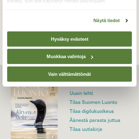
kerätty, kun olet käyttänyt heidän palvelujaan.
Näytä tiedot
TAKAISIN LISTAAN
Hyväksy evästeet
Muokkaa valintoja
Vain välttämättömät
LEHTI
Uusin lehti
Tilaa Suomen Luonto
Tilaa digilukuoikeus
Äänestä parasta juttua
Tilaa uutiskirje