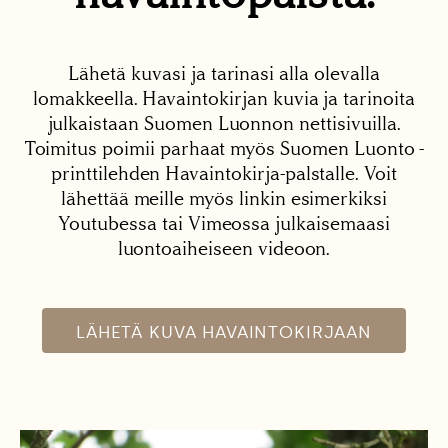
Lähetä kuvasi ja tarinasi alla olevalla
lomakkeella. Havaintokirjan kuvia ja tarinoita
julkaistaan Suomen Luonnon nettisivuilla.
Toimitus poimii parhaat myös Suomen Luonto -
printtilehden Havaintokirja-palstalle. Voit
lähettää meille myös linkin esimerkiksi
Youtubessa tai Vimeossa julkaisemaasi
luontoaiheiseen videoon.
LÄHETÄ KUVA HAVAINTOKIRJAAN