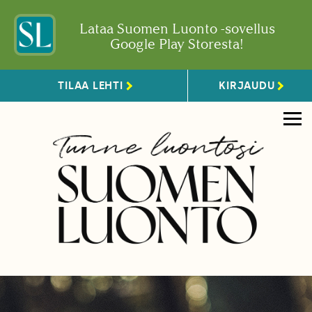
Lataa Suomen Luonto -sovellus
Google Play Storesta!
TILAA LEHTI
KIRJAUDU