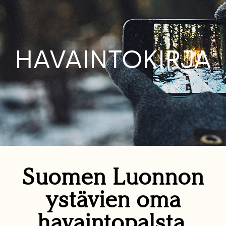
HAVAINTOKIRJA
Suomen Luonnon
ystävien oma
havaintopalsta.