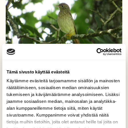
Tämä sivusto käyttää evästeitä
Käytämme evästeitä tarjoamamme sisällön ja mainosten
Leppälintuemo valppaana
räätälöimiseen, sosiaalisen median ominaisuuksien
tukemiseen ja kävijämäärämme analysoimiseen. Lisäksi
Leppälintunaaras piti silmällä pesästä
jaamme sosiaalisen median, mainosalan ja analytiikka-
lähteneitä poikasiaan.
alan kumppaneillemme tietoja siitä, miten käytät
sivustoamme. Kumppanimme voivat yhdistää näitä
Valokuvaaja: Risto Kangassalo, Raision keskusta
tietoja muihin tietoihin, joita olet antanut heille tai joita on
6.7.2020