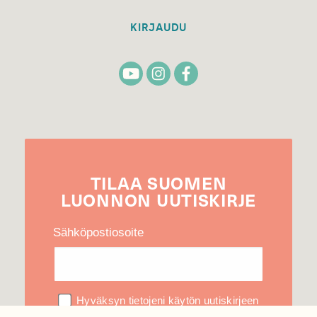
KIRJAUDU
TILAA
SUOMEN
LUONNON
UUTIS­KIRJE
Sähköpostiosoite
Hyväksyn tietojeni käytön uutiskirjeen
lähettämiseen