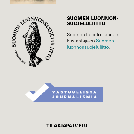
SUOMEN LUONNON­
SUOJELU­LIITTO
Suomen Luonto -lehden
kustantaja on
Suomen
luonnonsuojelu­liitto
.
TILAAJAPALVELU