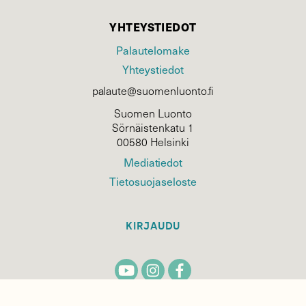
YHTEYSTIEDOT
Palautelomake
Yhteystiedot
palaute@suomenluonto.fi
Suomen Luonto
Sörnäistenkatu 1
00580 Helsinki
Mediatiedot
Tietosuojaseloste
KIRJAUDU