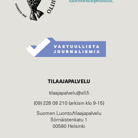
luonnonsuojelu­liitto
.
TILAAJAPALVELU
tilaajapalvelu@sll.fi
(09) 228 08 210 (arkisin klo 9-15)
Suomen Luonto/tilaajapalvelu
Sörnäistenkatu 1
00580 Helsinki