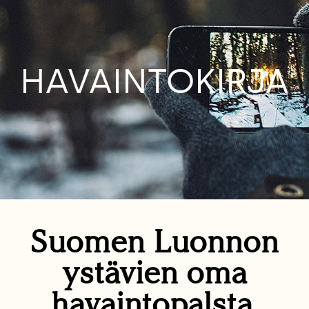
HAVAINTOKIRJA
Suomen Luonnon
ystävien oma
havaintopalsta.