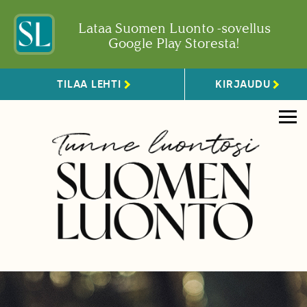
Lataa Suomen Luonto -sovellus
Google Play Storesta!
TILAA LEHTI
KIRJAUDU