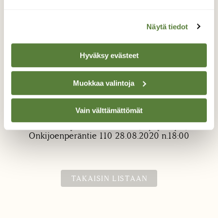
Näytä tiedot
Hyväksy evästeet
Leppäyökkösen toukka
Muokkaa valintoja
Vaimo löysi pihan kukkapuskasta.
Vain välttämättömät
Valokuvaaja: Matti Männistö, Ypäjänkylä,
Onkijoenperäntie 110 28.08.2020 n.18:00
TAKAISIN LISTAAN