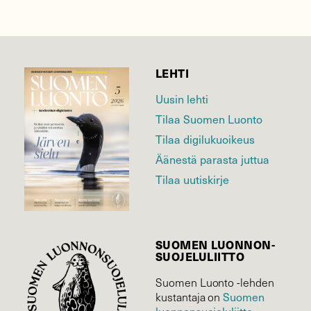
LEHTI
Uusin lehti
Tilaa Suomen Luonto
Tilaa digilukuoikeus
Äänestä parasta juttua
Tilaa uutiskirje
SUOMEN LUONNON­
SUOJELU­LIITTO
Suomen Luonto -lehden
kustantaja on
Suomen