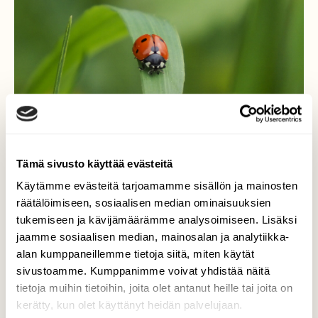
Tämä sivusto käyttää evästeitä
Käytämme evästeitä tarjoamamme sisällön ja mainosten
räätälöimiseen, sosiaalisen median ominaisuuksien
Leppis-
tukemiseen ja kävijämäärämme analysoimiseen. Lisäksi
jaamme sosiaalisen median, mainosalan ja analytiikka-
ruohonjuuritason väripilkku.
alan kumppaneillemme tietoja siitä, miten käytät
sivustoamme. Kumppanimme voivat yhdistää näitä
Valokuvaaja: Arja Valtonen, Holma Lahti 29.5.2025
tietoja muihin tietoihin, joita olet antanut heille tai joita on
kerätty, kun olet käyttänyt heidän palvelujaan.