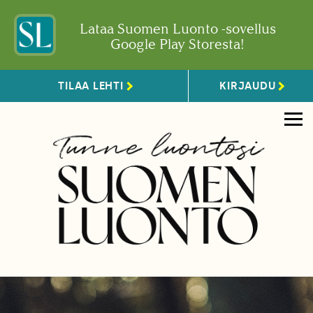
Lataa Suomen Luonto -sovellus
Google Play Storesta!
TILAA LEHTI
KIRJAUDU