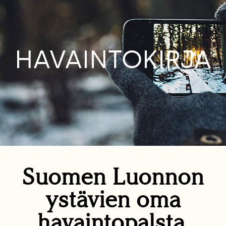
HAVAINTOKIRJA
Suomen Luonnon
ystävien oma
havaintopalsta.