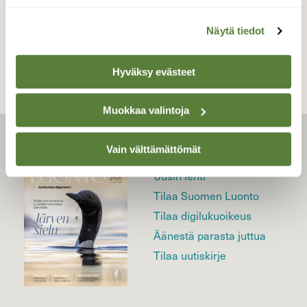
TAKAISIN LISTAAN
Näytä tiedot
Hyväksy evästeet
Muokkaa valintoja
LEHTI
Vain välttämättömät
Uusin lehti
Tilaa Suomen Luonto
Tilaa digilukuoikeus
Äänestä parasta juttua
Tilaa uutiskirje