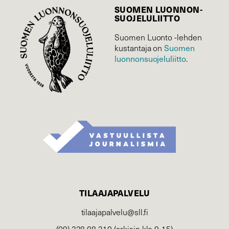
SUOMEN LUONNON­
SUOJELU­LIITTO
Suomen Luonto -lehden
Suomen
kustantaja on
luonnonsuojelu­liitto
.
TILAAJAPALVELU
tilaajapalvelu@sll.fi
(09) 228 08 210 (arkisin klo 9-15)