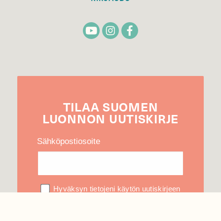
TILAA
SUOMEN
LUONNON
UUTIS­KIRJE
Sähköpostiosoite
Hyväksyn tietojeni käytön uutiskirjeen
lähettämiseen