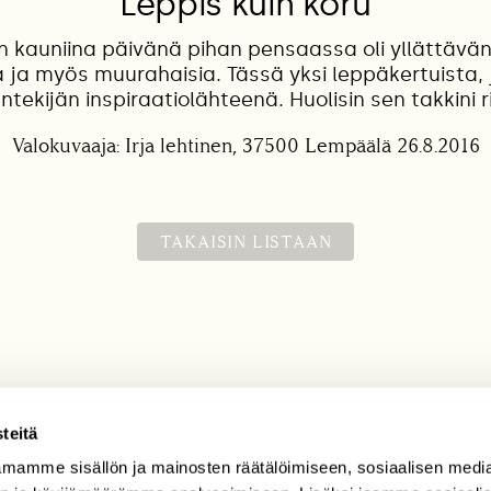
Leppis kuin koru
n kauniina päivänä pihan pensaassa oli yllättävän
 ja myös muurahaisia. Tässä yksi leppäkertuista, j
ntekijän inspiraatiolähteenä. Huolisin sen takkini r
Valokuvaaja: Irja lehtinen, 37500 Lempäälä 26.8.2016
TAKAISIN LISTAAN
teitä
mamme sisällön ja mainosten räätälöimiseen, sosiaalisen medi
TILAAJAPALVELU