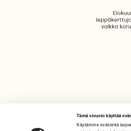
Elokuu
leppäkerttuja
vaikka koru
Tämä sivusto käyttää eväs
Käytämme evästeitä tarjoa
LEHTI