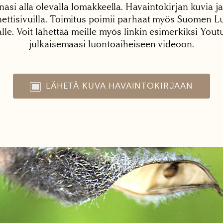
nasi alla olevalla lomakkeella. Havaintokirjan kuvia ja
tisivuilla. Toimitus poimii parhaat myös Suomen Lu
alle. Voit lähettää meille myös linkin esimerkiksi You
julkaisemaasi luontoaiheiseen videoon.
LÄHETÄ KUVA HAVAINTOKIRJAAN