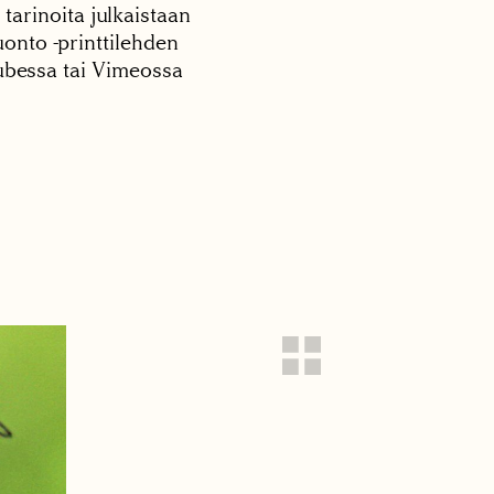
 tarinoita julkaistaan
onto -printtilehden
tubessa tai Vimeossa