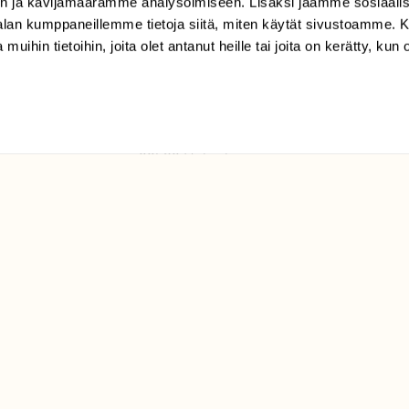
n ja kävijämäärämme analysoimiseen. Lisäksi jaamme sosiaali
tilaajapalvelu@sll.fi
-alan kumppaneillemme tietoja siitä, miten käytät sivustoamme
 muihin tietoihin, joita olet antanut heille tai joita on kerätty, kun 
(09) 228 08 210 (arkisin
klo 9-15)
Suomen
Luonto/tilaajapalvelu
Sörnäistenkatu 1
00580 Helsinki
ELU­
YHTEYSTIEDOT
ntaja on
Palautelomake
Yhteystiedot
palaute@suomenluonto.fi
Suomen Luonto
Sörnäistenkatu 1
00580 Helsinki
Mediatiedot