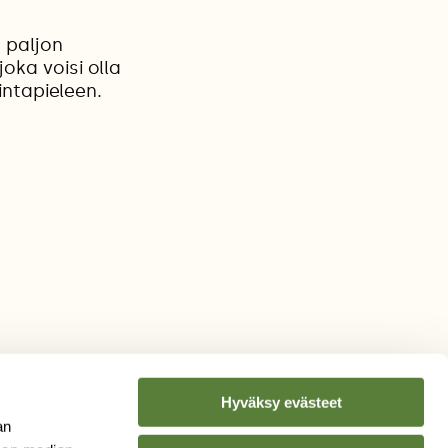
 paljon
oka voisi olla
intapieleen.
Hyväksy evästeet
an