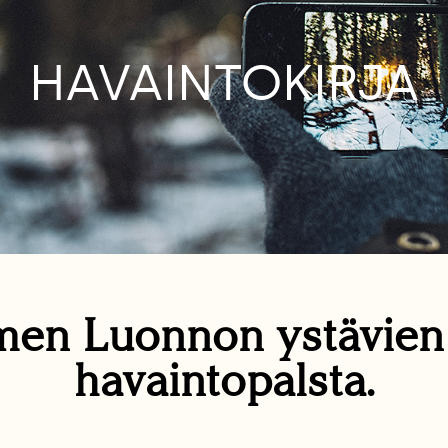
HAVAINTOKIRJA
en Luonnon ystävie
havaintopalsta.