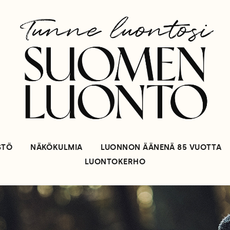
STÖ
NÄKÖKULMIA
LUONNON ÄÄNENÄ 85 VUOTTA
LUONTOKERHO