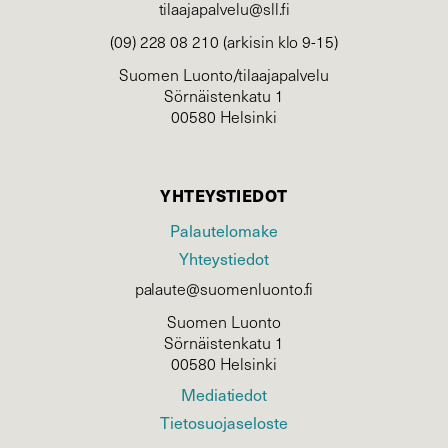
tilaajapalvelu@sll.fi
(09) 228 08 210 (arkisin klo 9-15)
Suomen Luonto/tilaajapalvelu
Sörnäistenkatu 1
00580 Helsinki
YHTEYSTIEDOT
Palautelomake
Yhteystiedot
palaute@suomenluonto.fi
Suomen Luonto
Sörnäistenkatu 1
00580 Helsinki
Mediatiedot
Tietosuojaseloste