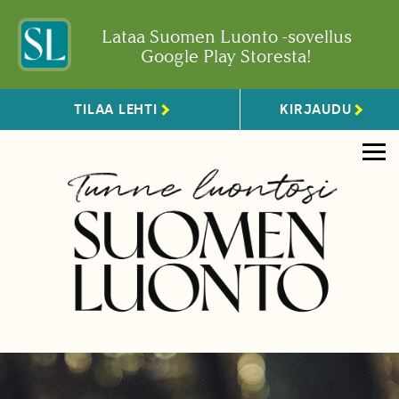
Lataa Suomen Luonto -sovellus
Google Play Storesta!
TILAA LEHTI
KIRJAUDU