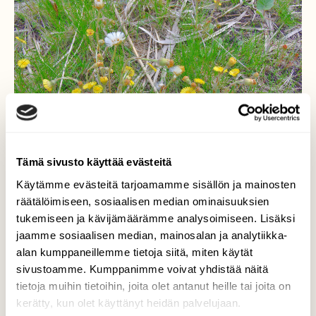
Tämä sivusto käyttää evästeitä
Käytämme evästeitä tarjoamamme sisällön ja mainosten
räätälöimiseen, sosiaalisen median ominaisuuksien
tukemiseen ja kävijämäärämme analysoimiseen. Lisäksi
jaamme sosiaalisen median, mainosalan ja analytiikka-
Leskenlehti
alan kumppaneillemme tietoja siitä, miten käytät
sivustoamme. Kumppanimme voivat yhdistää näitä
Alkaa jo siementää.
tietoja muihin tietoihin, joita olet antanut heille tai joita on
kerätty, kun olet käyttänyt heidän palvelujaan.
Valokuvaaja: Reijo Juurinen, Töölönlahti Toukokuu