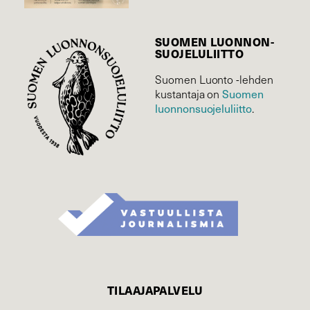
SUOMEN LUONNON­
SUOJELU­LIITTO
Suomen Luonto -lehden
Suomen
kustantaja on
luonnonsuojelu­liitto
.
TILAAJAPALVELU