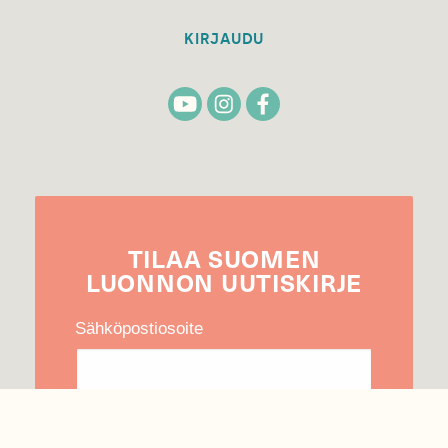
KIRJAUDU
TILAA
SUOMEN
LUONNON
UUTIS­KIRJE
Sähköpostiosoite
Hyväksyn tietojeni käytön uutiskirjeen
lähettämiseen