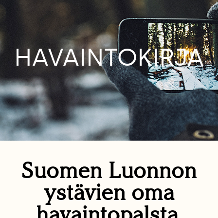
HAVAINTOKIRJA
Suomen Luonnon
ystävien oma
havaintopalsta.