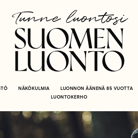
STÖ
NÄKÖKULMIA
LUONNON ÄÄNENÄ 85 VUOTTA
LUONTOKERHO