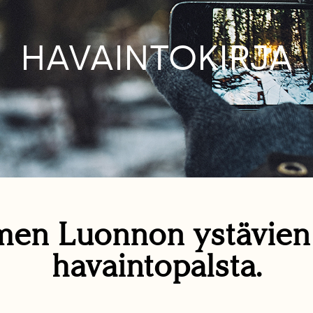
HAVAINTOKIRJA
en Luonnon ystävie
havaintopalsta.