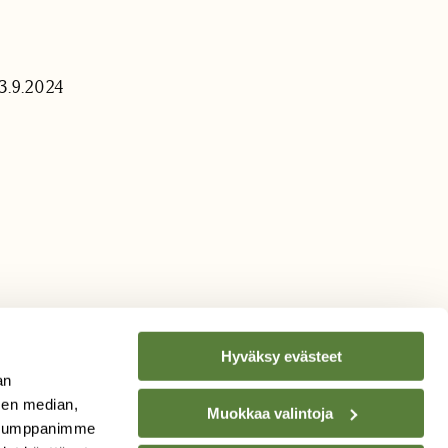
3.9.2024
Hyväksy evästeet
an
sen median,
Muokkaa valintoja
. Kumppanimme
TILAA
SUOMEN