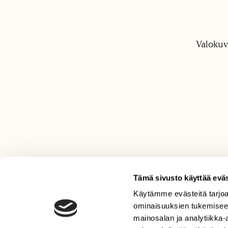
Valokuv
Tämä sivusto käyttää eväs
Käytämme evästeitä tarjoa
LEHTI
ominaisuuksien tukemisee
Uusin lehti
mainosalan ja analytiikka