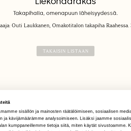
Liekohaarakas
Takapihalla, omenapuun läheisyydessä.
aaja: Outi Laukkanen, Omakotitalon takapiha Raahessa. 
TAKAISIN LISTAAN
teitä
mamme sisällön ja mainosten räätälöimiseen, sosiaalisen medi
TILAAJAPALVELU
n ja kävijämäärämme analysoimiseen. Lisäksi jaamme sosiaali
tilaajapalvelu@sll.fi
-alan kumppaneillemme tietoja siitä, miten käytät sivustoamme