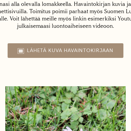
nasi alla olevalla lomakkeella. Havaintokirjan kuvia ja
tisivuilla. Toimitus poimii parhaat myös Suomen Lu
alle. Voit lähettää meille myös linkin esimerkiksi You
julkaisemaasi luontoaiheiseen videoon.
LÄHETÄ KUVA HAVAINTOKIRJAAN