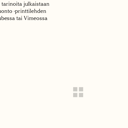
 tarinoita julkaistaan
onto -printtilehden
tubessa tai Vimeossa