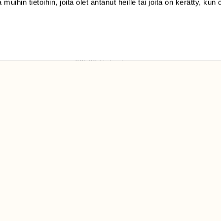
 muihin tietoihin, joita olet antanut heille tai joita on kerätty, kun 
(09) 228 08 210 (arkisin
klo 9-15)
Suomen
Luonto/tilaajapalvelu
Sörnäistenkatu 1
00580 Helsinki
ELU­
YHTEYSTIEDOT
ntaja on
Palautelomake
Yhteystiedot
palaute@suomenluonto.fi
Suomen Luonto
Sörnäistenkatu 1
00580 Helsinki
Mediatiedot
Tietosuojaseloste