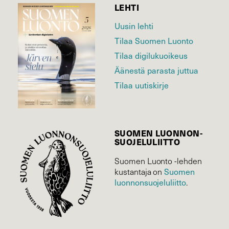
LEHTI
Uusin lehti
Tilaa Suomen Luonto
Tilaa digilukuoikeus
Äänestä parasta juttua
Tilaa uutiskirje
SUOMEN LUONNON­
SUOJELU­LIITTO
Suomen Luonto -lehden
Suomen
kustantaja on
luonnonsuojelu­liitto
.