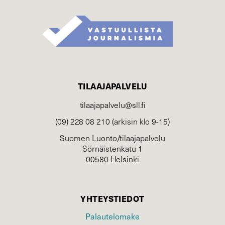
TILAAJAPALVELU
tilaajapalvelu@sll.fi
(09) 228 08 210 (arkisin klo 9-15)
Suomen Luonto/tilaajapalvelu
Sörnäistenkatu 1
00580 Helsinki
YHTEYSTIEDOT
Palautelomake