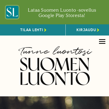
Lataa Suomen Luonto -sovellus
Google Play Storesta!
TILAA LEHTI
KIRJAUDU