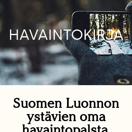
HAVAINTOKIRJA
Suomen Luonnon
ystävien oma
havaintopalsta.