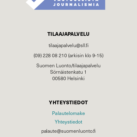
TILAAJAPALVELU
tilaajapalvelu@sll.fi
(09) 228 08 210 (arkisin klo 9-15)
Suomen Luonto/tilaajapalvelu
Sörnäistenkatu 1
00580 Helsinki
YHTEYSTIEDOT
Palautelomake
Yhteystiedot
palaute@suomenluonto.fi