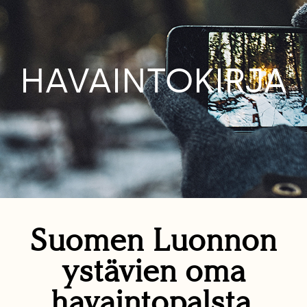
HAVAINTOKIRJA
Suomen Luonnon
ystävien oma
havaintopalsta.