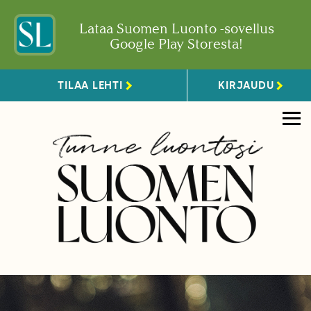
Lataa Suomen Luonto -sovellus
Google Play Storesta!
TILAA LEHTI
KIRJAUDU