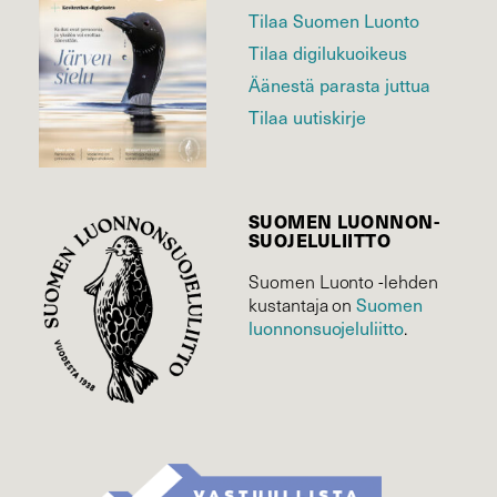
Tilaa Suomen Luonto
Tilaa digilukuoikeus
Äänestä parasta juttua
Tilaa uutiskirje
SUOMEN LUONNON­
SUOJELU­LIITTO
Suomen Luonto -lehden
Suomen
kustantaja on
luonnonsuojelu­liitto
.