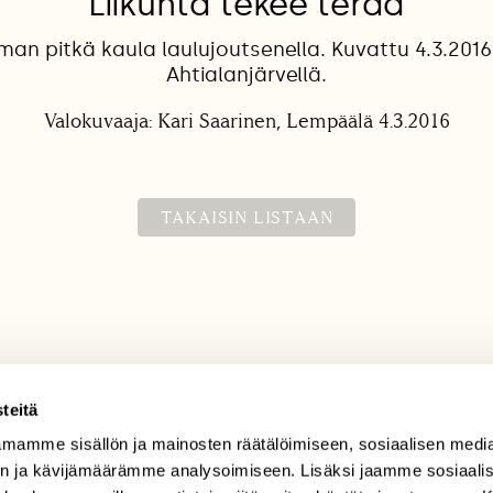
Liikunta tekee terää
n pitkä kaula laulujoutsenella. Kuvattu 4.3.20
Ahtialanjärvellä.
Valokuvaaja: Kari Saarinen, Lempäälä 4.3.2016
TAKAISIN LISTAAN
teitä
mamme sisällön ja mainosten räätälöimiseen, sosiaalisen medi
TILAAJAPALVELU
n ja kävijämäärämme analysoimiseen. Lisäksi jaamme sosiaali
tilaajapalvelu@sll.fi