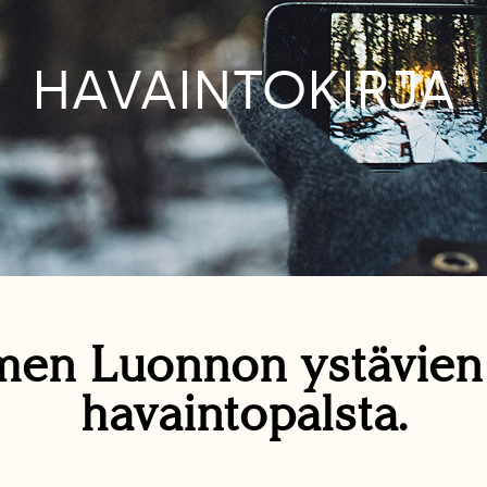
HAVAINTOKIRJA
en Luonnon ystävie
havaintopalsta.