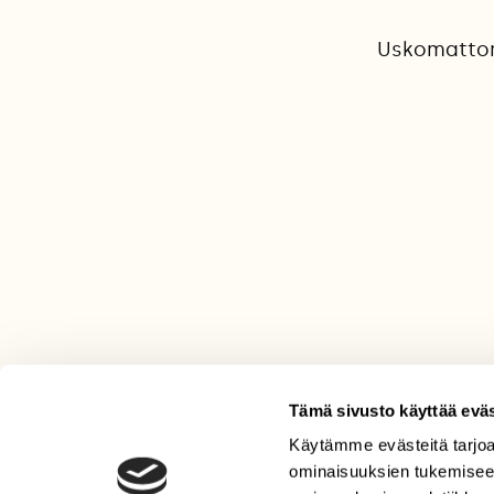
Uskomattoma
Tämä sivusto käyttää eväs
Käytämme evästeitä tarjoa
LEHTI
ominaisuuksien tukemisee
Uusin lehti