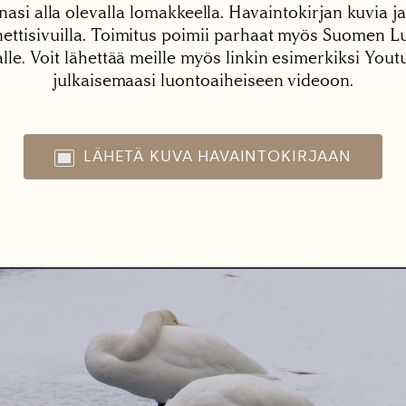
nasi alla olevalla lomakkeella. Havaintokirjan kuvia ja
tisivuilla. Toimitus poimii parhaat myös Suomen Lu
alle. Voit lähettää meille myös linkin esimerkiksi You
julkaisemaasi luontoaiheiseen videoon.
LÄHETÄ KUVA HAVAINTOKIRJAAN