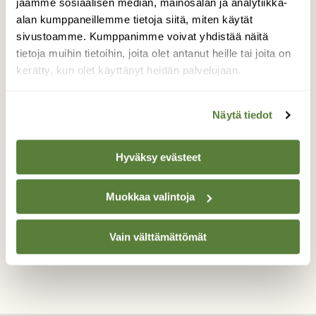
jaamme sosiaalisen median, mainosalan ja analytiikka-
ajan Helsingin Pajamäessä. Poikueeseen
alan kumppaneillemme tietoja siitä, miten käytät
kuului emo ja kolme poikasta. Näin pitkään
sivustoamme. Kumppanimme voivat yhdistää näitä
samaa poikuetta seuraamalla poikasten
tietoja muihin tietoihin, joita olet antanut heille tai joita on
ominaispiirteet ja tavat toimia tulivat
kerätty, kun olet käyttänyt heidän palvelujaan.
tutuiksi. Koostin materiaalista noin 15 min
pitkän videon. Tänä seuranta-aikana
poikaset tekivät mm. ensiliitonsa.
Näytä tiedot
https://youtu.be/Z3wt_FQ-ClY
Valokuvaaja: Janne Salomeri, Helsinki 20.5.2020
Hyväksy evästeet
Muokkaa valintoja
TAKAISIN LISTAAN
Vain välttämättömät