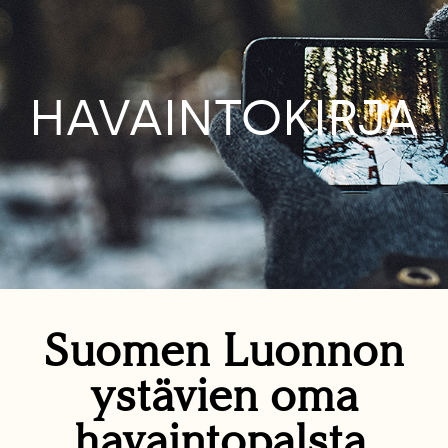
HAVAINTOKIRJA
Suomen Luonnon
ystävien oma
havaintopalsta.