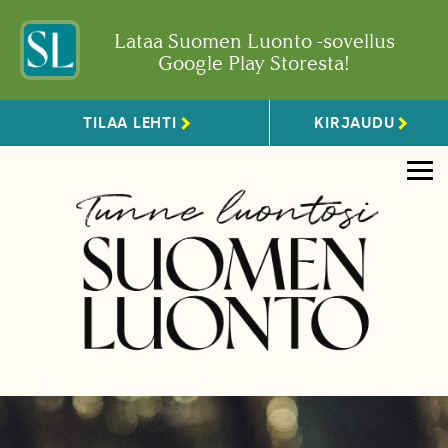
Lataa Suomen Luonto -sovellus
Google Play Storesta!
TILAA LEHTI
KIRJAUDU