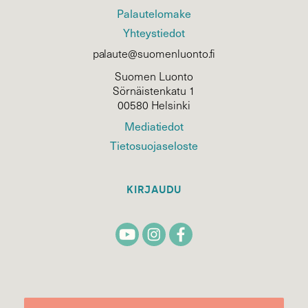
Palautelomake
Yhteystiedot
palaute@suomenluonto.fi
Suomen Luonto
Sörnäistenkatu 1
00580 Helsinki
Mediatiedot
Tietosuojaseloste
KIRJAUDU