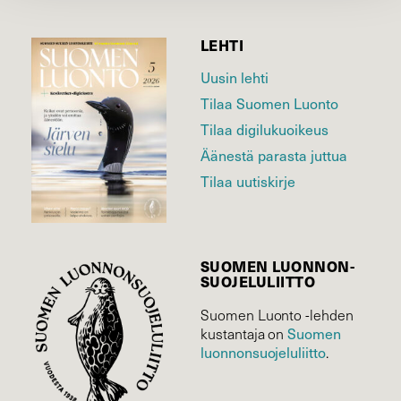
LEHTI
Uusin lehti
Tilaa Suomen Luonto
Tilaa digilukuoikeus
Äänestä parasta juttua
Tilaa uutiskirje
SUOMEN LUONNON­
SUOJELU­LIITTO
Suomen Luonto -lehden
Suomen
kustantaja on
luonnonsuojelu­liitto
.