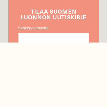
TILAA
SUOMEN
LUONNON
UUTIS­KIRJE
Sähköpostiosoite
Hyväksyn tietojeni käytön uutiskirjeen
lähettämiseen
Tietosuojaseloste