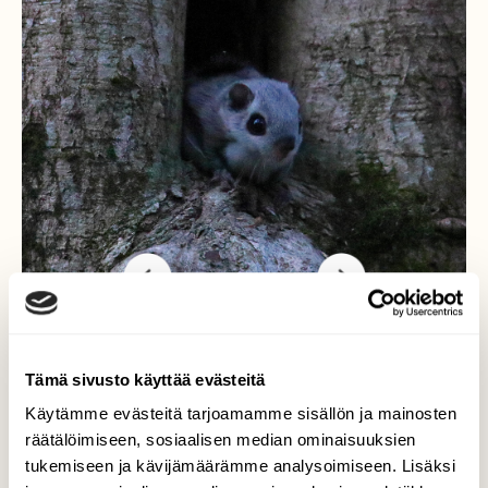
Liito-oravan poikanen /
Tämä sivusto käyttää evästeitä
poikue
Käytämme evästeitä tarjoamamme sisällön ja mainosten
räätälöimiseen, sosiaalisen median ominaisuuksien
Olin onnekas ja sain kuvattua saman liito-
tukemiseen ja kävijämäärämme analysoimiseen. Lisäksi
oravapoikueen elämää yli kymmenen päivän