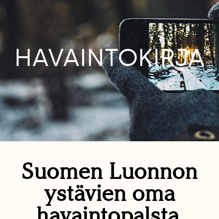
HAVAINTOKIRJA
Suomen Luonnon
ystävien oma
havaintopalsta.