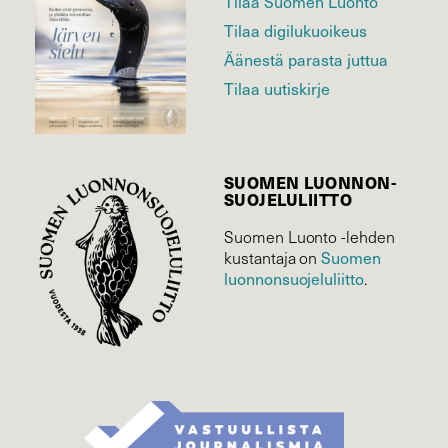
Tilaa Suomen Luonto
Tilaa digilukuoikeus
Äänestä parasta juttua
Tilaa uutiskirje
SUOMEN LUONNON­
SUOJELU­LIITTO
Suomen Luonto -lehden
Suomen
kustantaja on
luonnonsuojelu­liitto
.