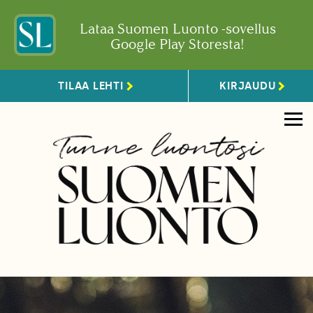
Lataa Suomen Luonto -sovellus
Google Play Storesta!
TILAA LEHTI
KIRJAUDU