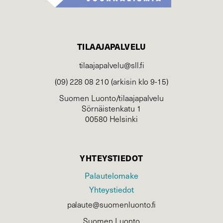
TILAAJAPALVELU
tilaajapalvelu@sll.fi
(09) 228 08 210 (arkisin klo 9-15)
Suomen Luonto/tilaajapalvelu
Sörnäistenkatu 1
00580 Helsinki
YHTEYSTIEDOT
Palautelomake
Yhteystiedot
palaute@suomenluonto.fi
Suomen Luonto