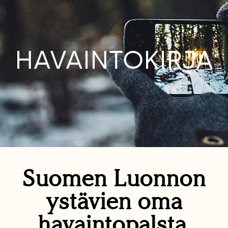
HAVAINTOKIRJA
Suomen Luonnon
ystävien oma
havaintopalsta.