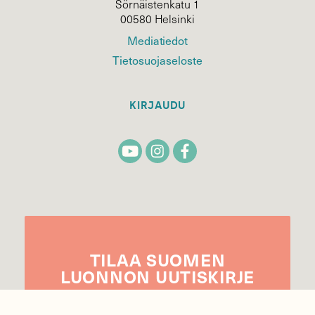
Sörnäistenkatu 1
00580 Helsinki
Mediatiedot
Tietosuojaseloste
KIRJAUDU
TILAA
SUOMEN
LUONNON
UUTIS­KIRJE
Sähköpostiosoite