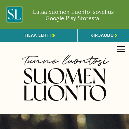
Lataa Suomen Luonto -sovellus
Google Play Storesta!
TILAA LEHTI
KIRJAUDU