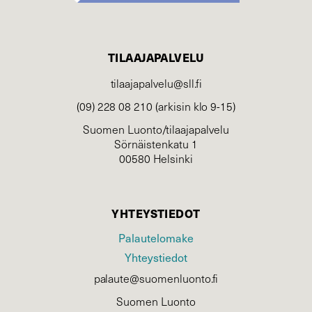
TILAAJAPALVELU
tilaajapalvelu@sll.fi
(09) 228 08 210 (arkisin klo 9-15)
Suomen Luonto/tilaajapalvelu
Sörnäistenkatu 1
00580 Helsinki
YHTEYSTIEDOT
Palautelomake
Yhteystiedot
palaute@suomenluonto.fi
Suomen Luonto