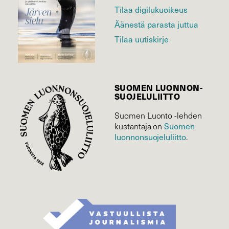
Tilaa digilukuoikeus
Äänestä parasta juttua
Tilaa uutiskirje
SUOMEN LUONNON­
SUOJELU­LIITTO
Suomen Luonto -lehden
Suomen
kustantaja on
luonnonsuojelu­liitto
.