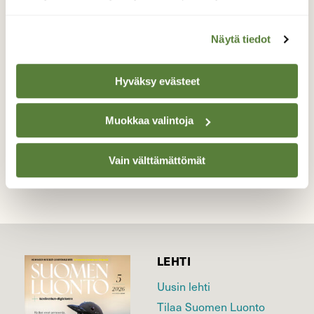
Ei-toivottuja vieraita liljoissa. Aina niitä
jostain tulee lisää.
Näytä tiedot
Valokuvaaja: Irja Lehtinen, Lempäälä 7.7.2025
Hyväksy evästeet
Muokkaa valintoja
TAKAISIN LISTAAN
Vain välttämättömät
LEHTI
Uusin lehti
Tilaa Suomen Luonto