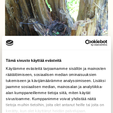
Tämä sivusto käyttää evästeitä
Käytämme evästeitä tarjoamamme sisällön ja mainosten
räätälöimiseen, sosiaalisen median ominaisuuksien
tukemiseen ja kävijämäärämme analysoimiseen. Lisäksi
Linnun pesä
jaamme sosiaalisen median, mainosalan ja analytiikka-
alan kumppaneillemme tietoja siitä, miten käytät
Linnun pesä kaatuneen puun kannossa.
sivustoamme. Kumppanimme voivat yhdistää näitä
tietoja muihin tietoihin, joita olet antanut heille tai joita on
Valokuvaaja: Tanja Ruusukivi, Pasila, Helsinki
kerätty, kun olet käyttänyt heidän palvelujaan.