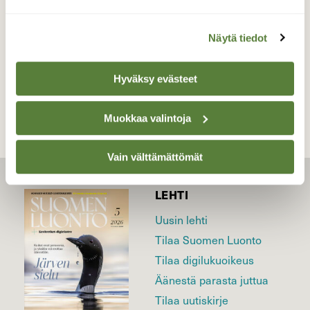
9.6.2015
Näytä tiedot
TAKAISIN LISTAAN
Hyväksy evästeet
Muokkaa valintoja
Vain välttämättömät
LEHTI
Uusin lehti
Tilaa Suomen Luonto
Tilaa digilukuoikeus
Äänestä parasta juttua
Tilaa uutiskirje