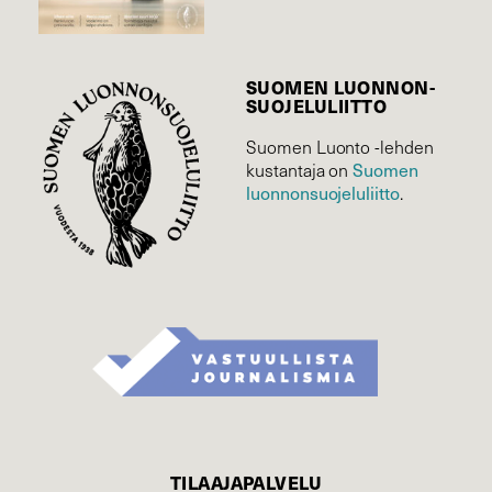
SUOMEN LUONNON­
SUOJELU­LIITTO
Suomen Luonto -lehden
Suomen
kustantaja on
luonnonsuojelu­liitto
.
TILAAJAPALVELU