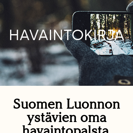
HAVAINTOKIRJA
Suomen Luonnon
ystävien oma
havaintopalsta.