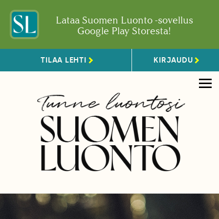
Lataa Suomen Luonto -sovellus
Google Play Storesta!
TILAA LEHTI
KIRJAUDU