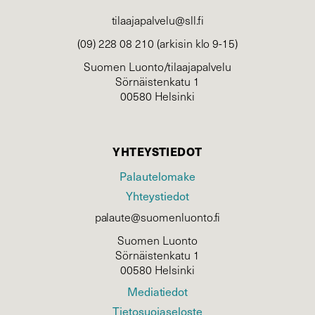
tilaajapalvelu@sll.fi
(09) 228 08 210 (arkisin klo 9-15)
Suomen Luonto/tilaajapalvelu
Sörnäistenkatu 1
00580 Helsinki
YHTEYSTIEDOT
Palautelomake
Yhteystiedot
palaute@suomenluonto.fi
Suomen Luonto
Sörnäistenkatu 1
00580 Helsinki
Mediatiedot
Tietosuojaseloste