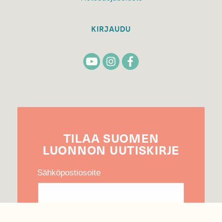
KIRJAUDU
TILAA
SUOMEN
LUONNON
UUTIS­KIRJE
Sähköpostiosoite
Hyväksyn tietojeni käytön uutiskirjeen