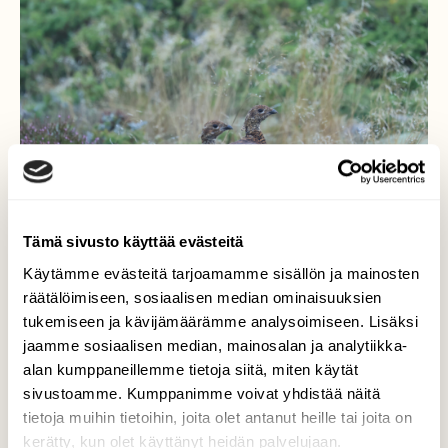
Tämä sivusto käyttää evästeitä
Käytämme evästeitä tarjoamamme sisällön ja mainosten
räätälöimiseen, sosiaalisen median ominaisuuksien
tukemiseen ja kävijämäärämme analysoimiseen. Lisäksi
Linnut
jaamme sosiaalisen median, mainosalan ja analytiikka-
alan kumppaneillemme tietoja siitä, miten käytät
Viikonloppua saaristossa viettäessäni
sivustoamme. Kumppanimme voivat yhdistää näitä
kohtasin 3 teereä joista tässä 2
tietoja muihin tietoihin, joita olet antanut heille tai joita on
kerätty, kun olet käyttänyt heidän palvelujaan.