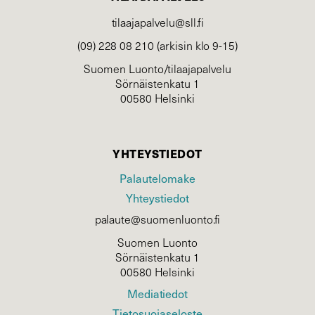
tilaajapalvelu@sll.fi
(09) 228 08 210 (arkisin klo 9-15)
Suomen Luonto/tilaajapalvelu
Sörnäistenkatu 1
00580 Helsinki
YHTEYSTIEDOT
Palautelomake
Yhteystiedot
palaute@suomenluonto.fi
Suomen Luonto
Sörnäistenkatu 1
00580 Helsinki
Mediatiedot
Tietosuojaseloste