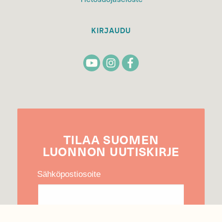
KIRJAUDU
TILAA
SUOMEN
LUONNON
UUTIS­KIRJE
Sähköpostiosoite
Hyväksyn tietojeni käytön uutiskirjeen