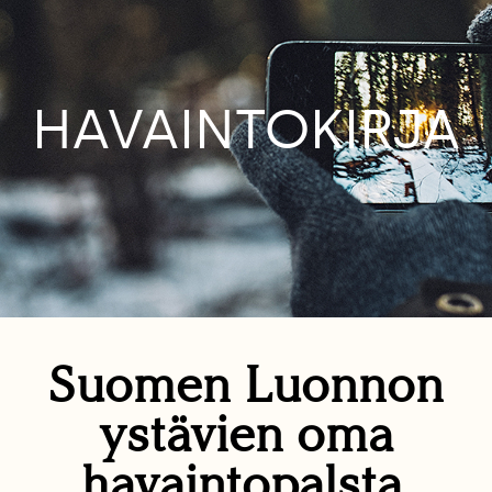
HAVAINTOKIRJA
Suomen Luonnon
ystävien oma
havaintopalsta.