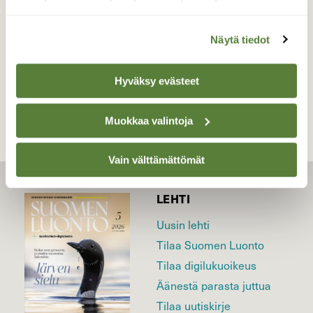
Valokuvaaja: Susanna Hannula, Utö 7.9.2025
Näytä tiedot
TAKAISIN LISTAAN
Hyväksy evästeet
Muokkaa valintoja
Vain välttämättömät
LEHTI
Uusin lehti
Tilaa Suomen Luonto
Tilaa digilukuoikeus
Äänestä parasta juttua
Tilaa uutiskirje