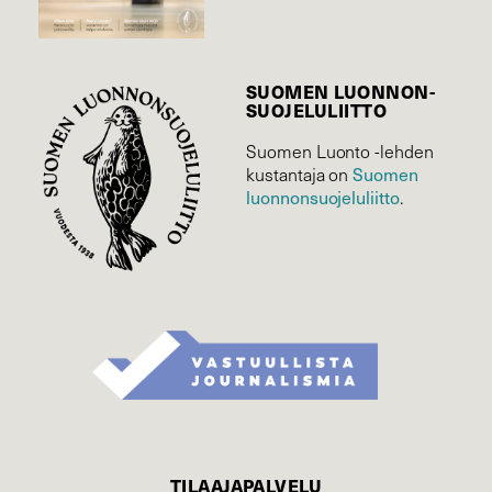
SUOMEN LUONNON­
SUOJELU­LIITTO
Suomen Luonto -lehden
Suomen
kustantaja on
luonnonsuojelu­liitto
.
TILAAJAPALVELU