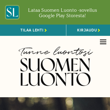
Lataa Suomen Luonto -sovellus
Google Play Storesta!
TILAA LEHTI
KIRJAUDU