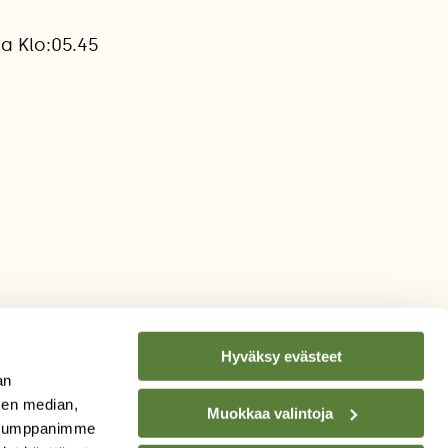
a Klo:05.45
Hyväksy evästeet
an
sen median,
Muokkaa valintoja
. Kumppanimme
TILAA
SUOMEN