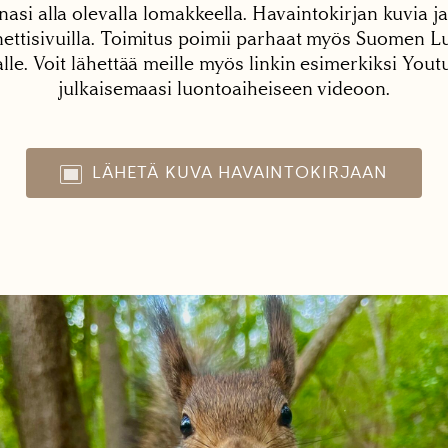
nasi alla olevalla lomakkeella. Havaintokirjan kuvia ja
tisivuilla. Toimitus poimii parhaat myös Suomen Lu
alle. Voit lähettää meille myös linkin esimerkiksi You
julkaisemaasi luontoaiheiseen videoon.
LÄHETÄ KUVA HAVAINTOKIRJAAN