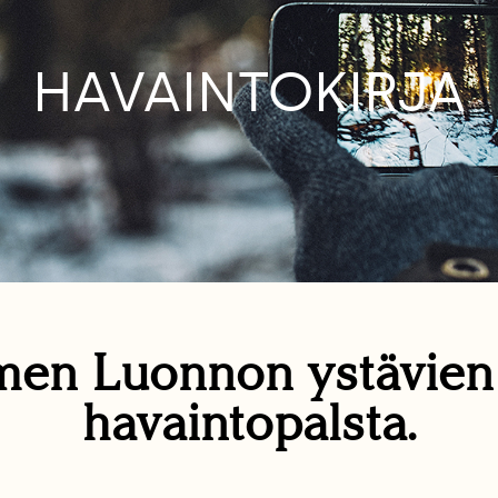
HAVAINTOKIRJA
en Luonnon ystävie
havaintopalsta.