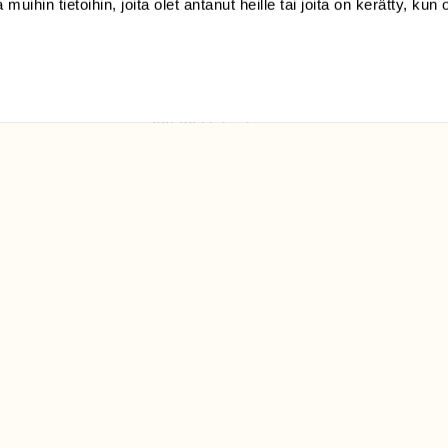
 muihin tietoihin, joita olet antanut heille tai joita on kerätty, kun 
(09) 228 08 210 (arkisin
klo 9-15)
Suomen
Luonto/tilaajapalvelu
Sörnäistenkatu 1
00580 Helsinki
ELU­
YHTEYSTIEDOT
ntaja on
Palautelomake
Yhteystiedot
palaute@suomenluonto.fi
Suomen Luonto
Sörnäistenkatu 1
00580 Helsinki
Mediatiedot
Tietosuojaseloste