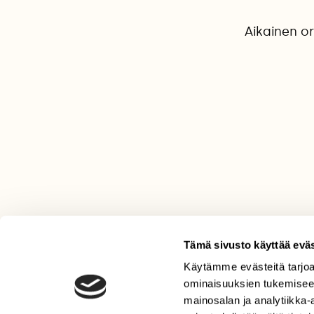
Aikainen o
Tämä sivusto käyttää eväs
Käytämme evästeitä tarjoa
LEHTI
ominaisuuksien tukemisee
Uusin lehti
mainosalan ja analytiikka