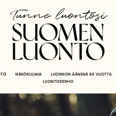
STÖ
NÄKÖKULMIA
LUONNON ÄÄNENÄ 85 VUOTTA
LUONTOKERHO