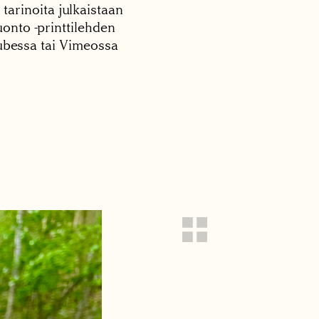
 tarinoita julkaistaan
onto -printtilehden
tubessa tai Vimeossa