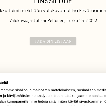
”LINSSILUDE”
rkku toimi mielellään valokuvamallina kevätaamun
Valokuvaaja: Juhani Peltonen, Turku 25.5.2022
TAKAISIN LISTAAN
teitä
mamme sisällön ja mainosten räätälöimiseen, sosiaalisen medi
TILAAJAPALVELU
n ja kävijämäärämme analysoimiseen. Lisäksi jaamme sosiaali
tilaajapalvelu@sll.fi
-alan kumppaneillemme tietoja siitä, miten käytät sivustoamme