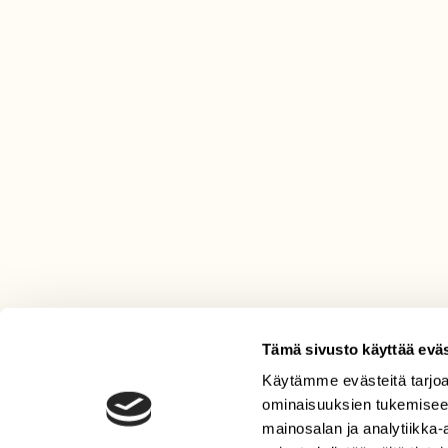
Tämä sivusto käyttää eväs
Käytämme evästeitä tarjoa
LEHTI
ominaisuuksien tukemisee
Uusin lehti
mainosalan ja analytiikka