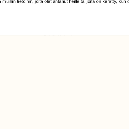
 muihin tietoihin, joita olet antanut heille tai joita on kerätty, kun 
(09) 228 08 210 (arkisin
klo 9-15)
Suomen
Luonto/tilaajapalvelu
Sörnäistenkatu 1
00580 Helsinki
ELU­
YHTEYSTIEDOT
ntaja on
Palautelomake
Yhteystiedot
palaute@suomenluonto.fi
Suomen Luonto
Sörnäistenkatu 1
00580 Helsinki
Mediatiedot
Tietosuojaseloste