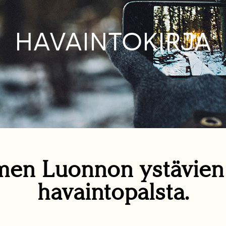
HAVAINTOKIRJA
en Luonnon ystävie
havaintopalsta.