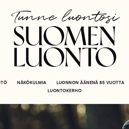
STÖ
NÄKÖKULMIA
LUONNON ÄÄNENÄ 85 VUOTTA
LUONTOKERHO