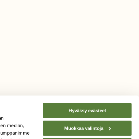
Hyväksy evästeet
an
sen median,
Muokkaa valintoja
. Kumppanimme
TILAA
SUOMEN