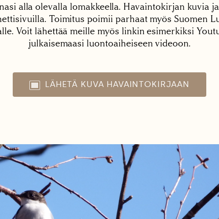
nasi alla olevalla lomakkeella. Havaintokirjan kuvia ja
tisivuilla. Toimitus poimii parhaat myös Suomen Lu
alle. Voit lähettää meille myös linkin esimerkiksi You
julkaisemaasi luontoaiheiseen videoon.
LÄHETÄ KUVA HAVAINTOKIRJAAN