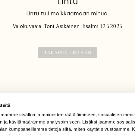
Lintu
Lintu tuli moikkaamaan minua.
Valokuvaaja: Toni Asikainen, Iisalmi 12.5.2025
TAKAISIN LISTAAN
teitä
mamme sisällön ja mainosten räätälöimiseen, sosiaalisen medi
TILAAJAPALVELU
n ja kävijämäärämme analysoimiseen. Lisäksi jaamme sosiaali
tilaajapalvelu@sll.fi
-alan kumppaneillemme tietoja siitä, miten käytät sivustoamme