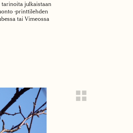
 tarinoita julkaistaan
onto -printtilehden
tubessa tai Vimeossa