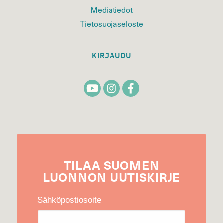
Mediatiedot
Tietosuojaseloste
KIRJAUDU
TILAA
SUOMEN
LUONNON
UUTIS­KIRJE
Sähköpostiosoite