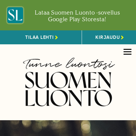
Lataa Suomen Luonto -sovellus
Google Play Storesta!
TILAA LEHTI
KIRJAUDU