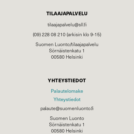
TILAAJAPALVELU
tilaajapalvelu@sll.fi
(09) 228 08 210 (arkisin klo 9-15)
Suomen Luonto/tilaajapalvelu
Sörnäistenkatu 1
00580 Helsinki
YHTEYSTIEDOT
Palautelomake
Yhteystiedot
palaute@suomenluonto.fi
Suomen Luonto
Sörnäistenkatu 1
00580 Helsinki