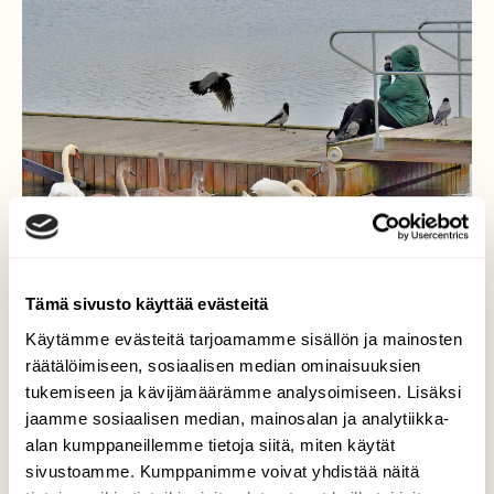
Tämä sivusto käyttää evästeitä
Käytämme evästeitä tarjoamamme sisällön ja mainosten
Lintuharrastus
räätälöimiseen, sosiaalisen median ominaisuuksien
tukemiseen ja kävijämäärämme analysoimiseen. Lisäksi
Kaupungeissa linnut ovat tottuneet ihmisiin
jaamme sosiaalisen median, mainosalan ja analytiikka-
ja niitä pääsee tarkkailemaan tosi läheltä.
alan kumppaneillemme tietoja siitä, miten käytät
Villissä luonnossa eläimet pakenevat jo
sivustoamme. Kumppanimme voivat yhdistää näitä
kaukaa. Kaupungissa hanhi pitää silmät