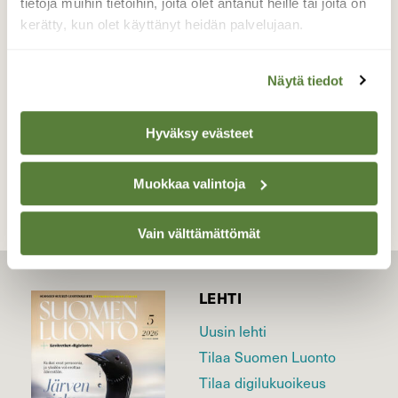
tietoja muihin tietoihin, joita olet antanut heille tai joita on
kiinni, vaikka ihminen kävelee vierestä ohi.
kerätty, kun olet käyttänyt heidän palvelujaan.
Valokuvaaja: Reijo Juurinen, Töölönlahti Lokakuu
Näytä tiedot
TAKAISIN LISTAAN
Hyväksy evästeet
Muokkaa valintoja
Vain välttämättömät
LEHTI
Uusin lehti
Tilaa Suomen Luonto
Tilaa digilukuoikeus