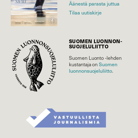
Äänestä parasta juttua
Tilaa uutiskirje
SUOMEN LUONNON­
SUOJELU­LIITTO
Suomen Luonto -lehden
Suomen
kustantaja on
luonnonsuojelu­liitto
.