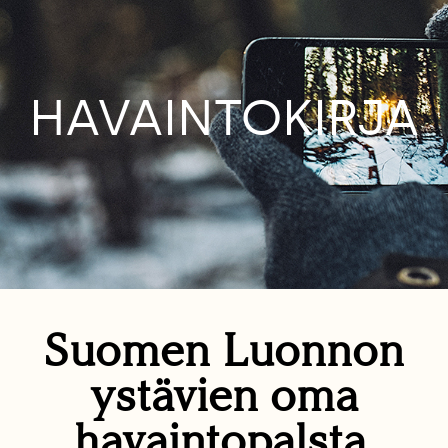
HAVAINTOKIRJA
Suomen Luonnon
ystävien oma
havaintopalsta.