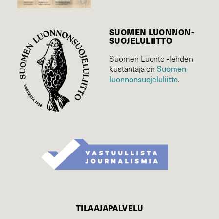
SUOMEN LUONNON­
SUOJELU­LIITTO
Suomen Luonto -lehden
Suomen
kustantaja on
luonnonsuojelu­liitto
.
TILAAJAPALVELU