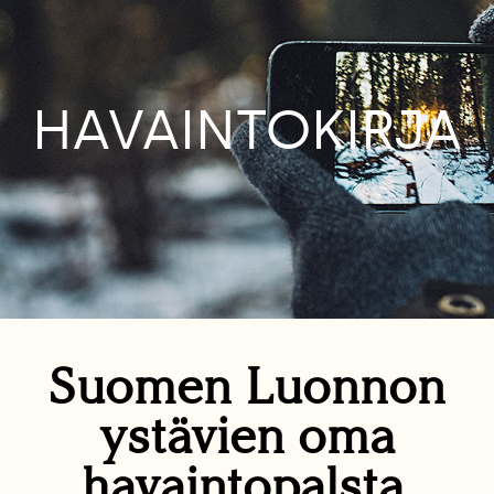
HAVAINTOKIRJA
Suomen Luonnon
ystävien oma
havaintopalsta.