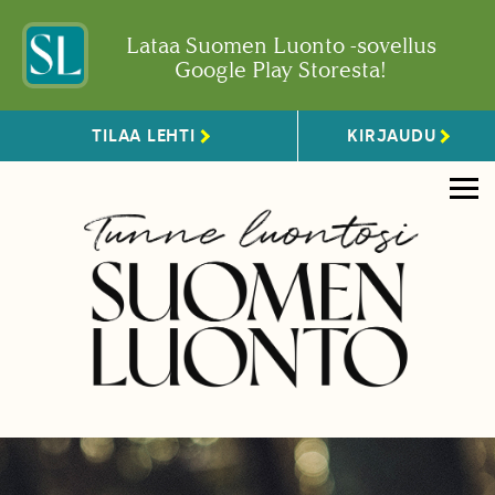
Lataa Suomen Luonto -sovellus
Google Play Storesta!
TILAA LEHTI
KIRJAUDU