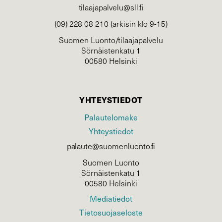
tilaajapalvelu@sll.fi
(09) 228 08 210 (arkisin klo 9-15)
Suomen Luonto/tilaajapalvelu
Sörnäistenkatu 1
00580 Helsinki
YHTEYSTIEDOT
Palautelomake
Yhteystiedot
palaute@suomenluonto.fi
Suomen Luonto
Sörnäistenkatu 1
00580 Helsinki
Mediatiedot
Tietosuojaseloste