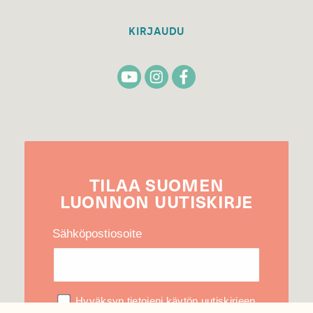
KIRJAUDU
TILAA
SUOMEN
LUONNON
UUTIS­KIRJE
Sähköpostiosoite
Hyväksyn tietojeni käytön uutiskirjeen