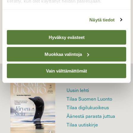
kerätty, kun olet käyttänyt heidän palvelujaan.
Näytä tiedot
TAKAISIN LISTAAN
Hyväksy evästeet
Muokkaa valintoja
Vain välttämättömät
LEHTI
Uusin lehti
Tilaa Suomen Luonto
Tilaa digilukuoikeus
Äänestä parasta juttua
Tilaa uutiskirje