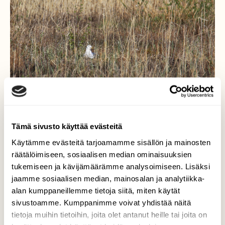
Tämä sivusto käyttää evästeitä
Käytämme evästeitä tarjoamamme sisällön ja mainosten
Lintujen pesintä on alkanut.
räätälöimiseen, sosiaalisen median ominaisuuksien
tukemiseen ja kävijämäärämme analysoimiseen. Lisäksi
Linnunsuon kosteikolla retkeillessämme
jaamme sosiaalisen median, mainosalan ja analytiikka-
näimme pesivän lokin.
alan kumppaneillemme tietoja siitä, miten käytät
sivustoamme. Kumppanimme voivat yhdistää näitä
Valokuvaaja: Jaana Saarelainen, Linnunsuo,
tietoja muihin tietoihin, joita olet antanut heille tai joita on
Kontiolahti 19.5.2023