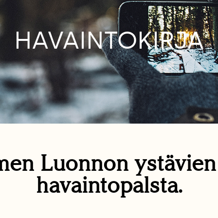
HAVAINTOKIRJA
en Luonnon ystävie
havaintopalsta.