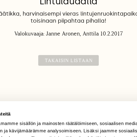
Lintulaudalla
tikka, harvinaisempi vieras lintujenruokintapaik
toisinaan piipahtaa pihalla!
Valokuvaaja: Janne Aronen, Anttila 10.2.2017
TAKAISIN LISTAAN
teitä
mamme sisällön ja mainosten räätälöimiseen, sosiaalisen medi
TILAAJAPALVELU
n ja kävijämäärämme analysoimiseen. Lisäksi jaamme sosiaali
tilaajapalvelu@sll.fi