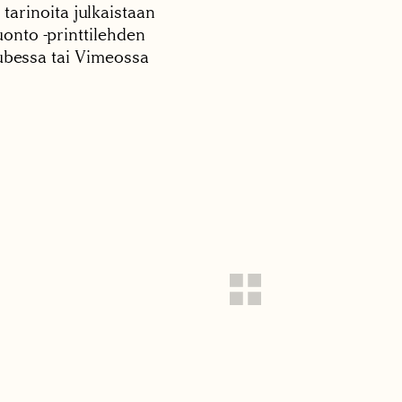
 tarinoita julkaistaan
onto -printtilehden
tubessa tai Vimeossa