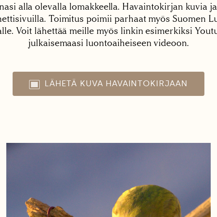
nasi alla olevalla lomakkeella. Havaintokirjan kuvia ja
tisivuilla. Toimitus poimii parhaat myös Suomen Lu
alle. Voit lähettää meille myös linkin esimerkiksi You
julkaisemaasi luontoaiheiseen videoon.
LÄHETÄ KUVA HAVAINTOKIRJAAN