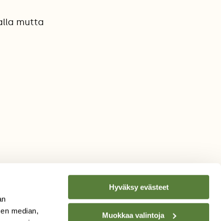
alla mutta
Hyväksy evästeet
an
sen median,
Muokkaa valintoja