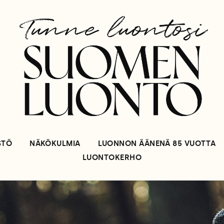
STÖ
NÄKÖKULMIA
LUONNON ÄÄNENÄ 85 VUOTTA
LUONTOKERHO