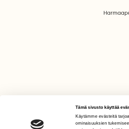
Harmaapää
Tämä sivusto käyttää eväs
Käytämme evästeitä tarjoa
LEHTI
ominaisuuksien tukemisee
Uusin lehti